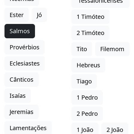
Tessalonicenses
Ester
Jó
1 Timóteo
Salmos
2 Timóteo
Provérbios
Tito
Filemom
Eclesiastes
Hebreus
Cânticos
Tiago
Isaías
1 Pedro
Jeremias
2 Pedro
Lamentações
1 João
2 João