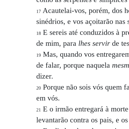
Acautelai-vos, porém, dos h
17
sinédrios, e vos açoitarão nas
E sereis até conduzidos à p
18
de mim, para
lhes servir
de tes
Mas, quando vos entregarem
19
de falar, porque naquela
mesm
dizer.
Porque não sois vós quem fal
20
em vós.
E o irmão entregará à morte o
21
levantarão contra os pais, e o