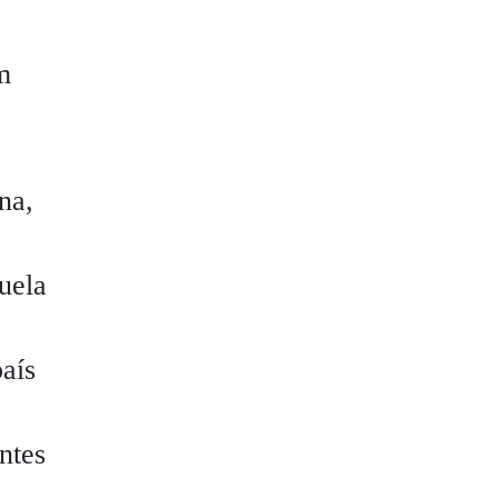
m
na,
uela
aís
ntes