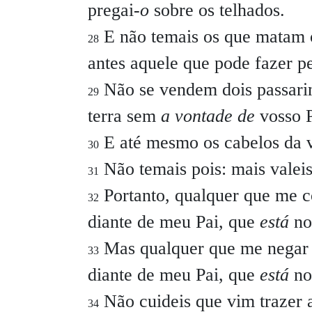
pregai-
o
sobre os telhados.
E não temais os que matam 
28
antes aquele que pode fazer pe
Não se vendem dois passarin
29
terra sem
a vontade de
vosso P
E até mesmo os cabelos da v
30
Não temais pois: mais valei
31
Portanto, qualquer que me c
32
diante de meu Pai, que
está
no
Mas qualquer que me negar 
33
diante de meu Pai, que
está
no
Não cuideis que vim trazer a
34