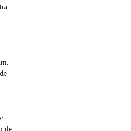
tra
im.
 de
de
o de