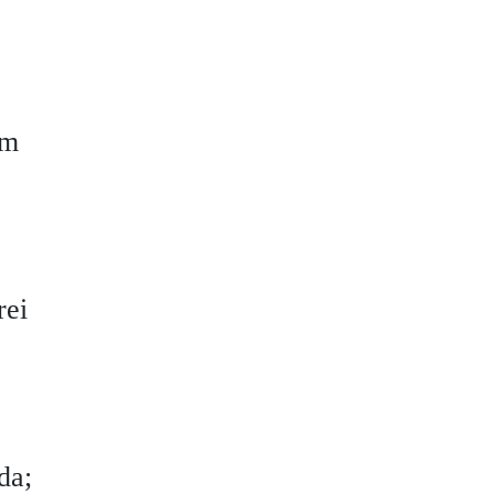
em
rei
da;