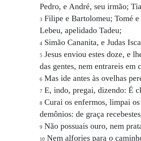
Pedro, e André, seu irmão; Ti
Filipe e Bartolomeu; Tomé e
3
Lebeu, apelidado Tadeu;
Simão Cananita, e Judas Iscar
4
Jesus enviou estes doze, e l
5
das gentes, nem entrareis em 
Mas ide antes às ovelhas perd
6
E, indo, pregai, dizendo: É 
7
Curai os enfermos, limpai os 
8
demônios: de graça recebestes,
Não possuais ouro, nem prat
9
Nem alforjes para o caminh
10