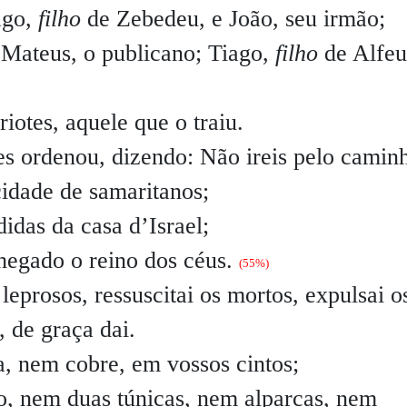
ago,
filho
de Zebedeu, e João, seu irmão;
 Mateus, o publicano; Tiago,
filho
de Alfeu
iotes, aquele que o traiu.
hes ordenou, dizendo:
Não ireis pelo camin
cidade de samaritanos;
idas da casa d’Israel;
chegado o reino dos céus.
(55%)
leprosos, ressuscitai os mortos, expulsai o
 de graça dai.
a, nem cobre, em vossos cintos;
o, nem duas túnicas, nem alparcas, nem