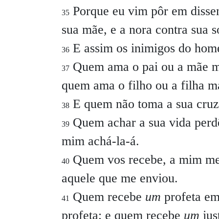
Porque eu vim pôr em dissen
35
sua mãe, e a nora contra sua s
E assim os inimigos do home
36
Quem ama o pai ou a mãe m
37
quem ama o filho ou a filha 
E quem não toma a sua cruz
38
Quem achar a sua vida perdê
39
mim achá-la-á.
Quem vos recebe, a mim me
40
aquele que me enviou.
Quem recebe
um
profeta em
41
profeta; e quem recebe
um
jus