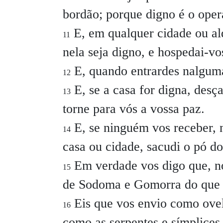
bordão; porque digno é o oper
E, em qualquer cidade ou al
11
nela seja digno, e hospedai-vos
E, quando entrardes nalguma
12
E, se a casa for digna, desç
13
torne para vós a vossa paz.
E, se ninguém vos receber, 
14
casa ou cidade, sacudi o pó do
Em verdade vos digo que, no
15
de Sodoma e Gomorra do que p
Eis que vos envio como ovel
16
como as serpentes e símplice