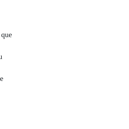
 que
u
Se