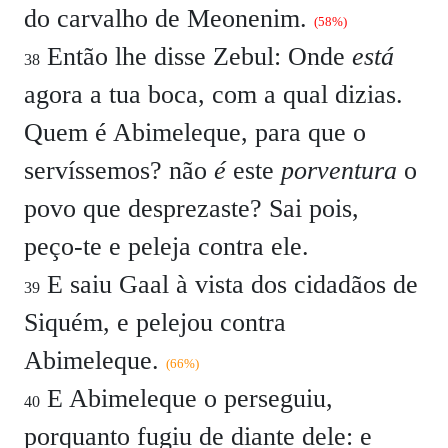
do carvalho de Meonenim.
(58%)
Então lhe disse Zebul: Onde
está
38
agora a tua boca, com a qual dizias.
Quem é Abimeleque, para que o
servíssemos? não
é
este
porventura
o
povo que desprezaste? Sai pois,
peço-te e peleja contra ele.
E saiu Gaal à vista dos cidadãos de
39
Siquém, e pelejou contra
Abimeleque.
(66%)
E Abimeleque o perseguiu,
40
porquanto fugiu de diante dele: e