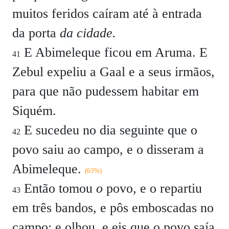
muitos feridos caíram até à entrada
da porta
da cidade.
E Abimeleque ficou em Aruma. E
41
Zebul expeliu a Gaal e a seus irmãos,
para que não pudessem habitar em
Siquém.
E sucedeu no dia seguinte que o
42
povo saiu ao campo, e o disseram a
Abimeleque.
(63%)
Então tomou
o
povo, e o repartiu
43
em três bandos, e pôs emboscadas no
campo: e olhou, e eis que o povo saía