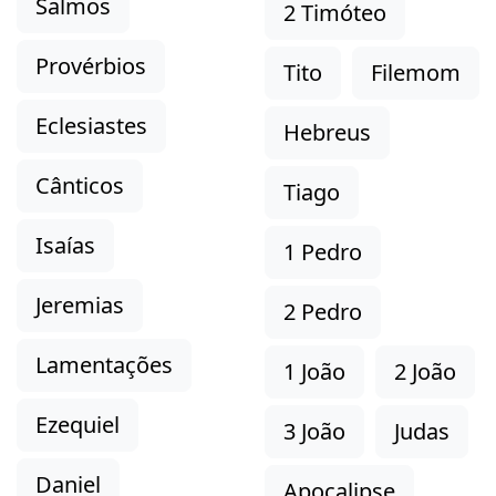
Salmos
2 Timóteo
Provérbios
Tito
Filemom
Eclesiastes
Hebreus
Cânticos
Tiago
Isaías
1 Pedro
Jeremias
2 Pedro
Lamentações
1 João
2 João
Ezequiel
3 João
Judas
Daniel
Apocalipse