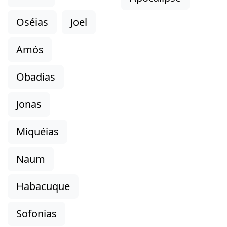
Oséias
Joel
Amós
Obadias
Jonas
Miquéias
Naum
Habacuque
Sofonias