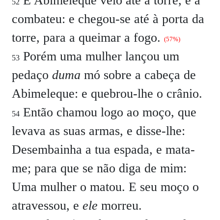
E Abimeleque veio até à torre, e a
52
combateu: e chegou-se até à porta da
torre, para a queimar a fogo.
(57%)
Porém uma mulher lançou um
53
pedaço
duma
mó sobre a cabeça de
Abimeleque: e quebrou-lhe o crânio.
Então chamou logo ao moço, que
54
levava as suas armas, e disse-lhe:
Desembainha a tua espada, e mata-
me; para que se não diga de mim:
Uma mulher o matou. E seu moço o
atravessou, e
ele
morreu.