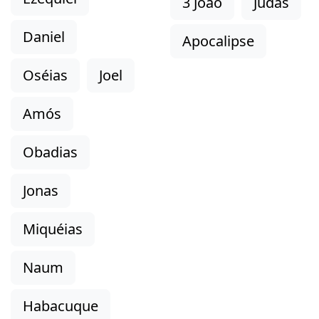
3 João
Judas
Daniel
Apocalipse
Oséias
Joel
Amós
Obadias
Jonas
Miquéias
Naum
Habacuque