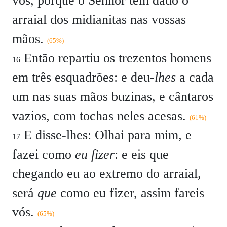
vos, porque o Senhor tem dado o
arraial dos midianitas nas vossas
mãos.
(65%)
Então repartiu os trezentos homens
16
em três esquadrões: e deu-
lhes
a cada
um nas suas mãos buzinas, e cântaros
vazios, com tochas neles acesas.
(61%)
E disse-lhes: Olhai para mim, e
17
fazei como
eu fizer
: e eis que
chegando eu ao extremo do arraial,
será
que
como eu fizer, assim fareis
vós.
(65%)