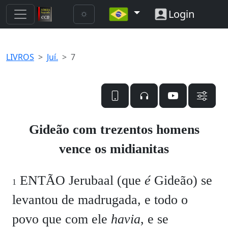
Login
LIVROS
Juí.
7
Gideão com trezentos homens
vence os midianitas
ENTÃO Jerubaal (que
é
Gideão) se
1
levantou de madrugada, e todo o
povo que com ele
havia
, e se