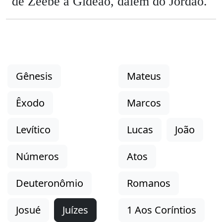
de Zeebe a Gideão, dalém do Jordão.
Gênesis
Mateus
Êxodo
Marcos
Levítico
Lucas
João
Números
Atos
Deuteronômio
Romanos
Josué
Juízes
1 Aos Coríntios