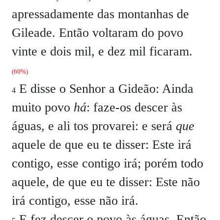
apressadamente das montanhas de
Gileade. Então voltaram do povo
vinte e dois mil, e dez mil ficaram.
(60%)
E disse o Senhor a Gideão: Ainda
4
muito povo
há
: faze-os descer às
águas, e ali tos provarei: e será
que
aquele de que eu te disser: Este irá
contigo, esse contigo irá; porém todo
aquele, de que eu te disser: Este não
irá contigo, esse não irá.
E fez descer o povo às águas. Então