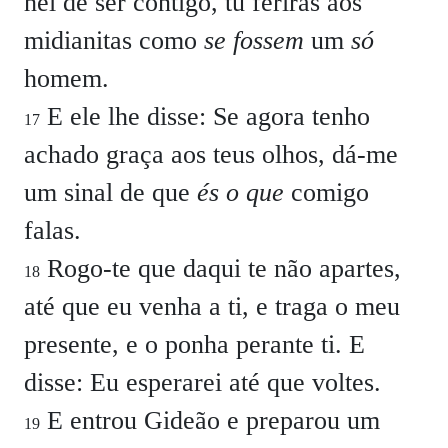
hei de ser contigo, tu ferirás aos
midianitas como
se fossem
um
só
homem.
E ele lhe disse: Se agora tenho
17
achado graça aos teus olhos, dá-me
um sinal de que
és o que
comigo
falas.
Rogo-te que daqui te não apartes,
18
até que eu venha a ti, e traga o meu
presente, e o ponha perante ti. E
disse: Eu esperarei até que voltes.
E entrou Gideão e preparou um
19