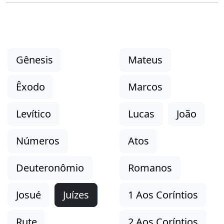
Gênesis
Mateus
Êxodo
Marcos
Levítico
Lucas
João
Números
Atos
Deuteronômio
Romanos
Josué
Juízes
1 Aos Coríntios
Rute
2 Aos Coríntios