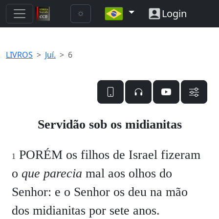
Login
LIVROS
Juí.
6
Servidão sob os midianitas
PORÉM os filhos de Israel fizeram
1
o
que parecia
mal aos olhos do
Senhor: e o Senhor os deu na mão
dos midianitas por sete anos.