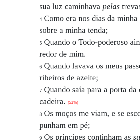
sua luz caminhava
pelas
treva
Como era nos dias da minha
4
sobre a minha tenda;
Quando o Todo-poderoso ai
5
redor de mim.
Quando lavava os meus pass
6
ribeiros de azeite;
Quando saía para a porta da
7
cadeira.
(52%)
Os moços me viam, e se esco
8
punham em pé;
Os príncipes continham as
s
9