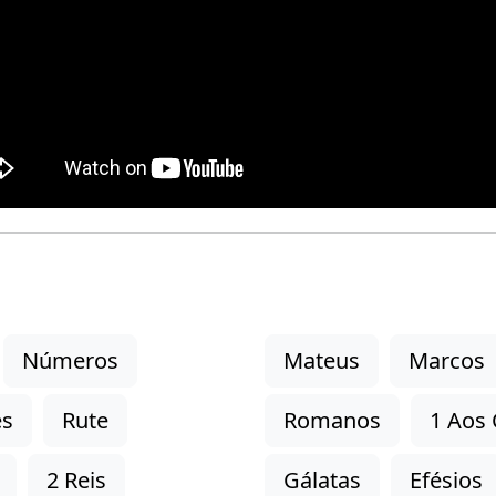
Números
Mateus
Marcos
es
Rute
Romanos
1 Aos 
2 Reis
Gálatas
Efésios