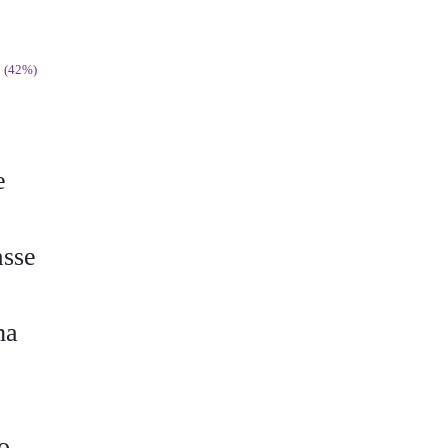
(42%)
e
asse
ma
o