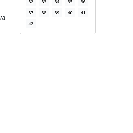
32
33
34
35
36
37
38
39
40
41
va
42