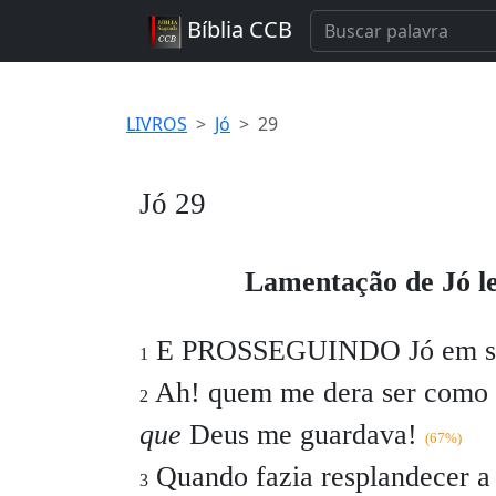
Bíblia CCB
LIVROS
Jó
29
Jó 29
Lamentação de Jó l
E PROSSEGUINDO Jó em sua
1
Ah! quem me dera ser como 
2
que
Deus me guardava!
(67%)
Quando fazia resplandecer a
3