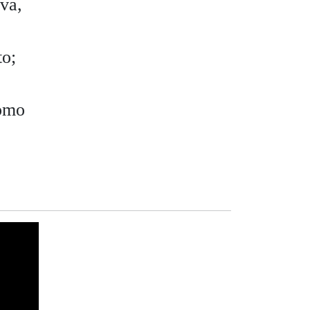
va,
to;
como