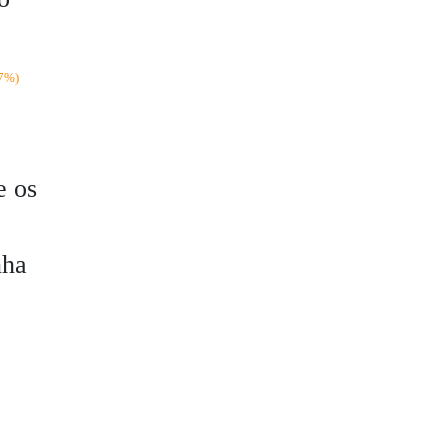
7%)
e os
nha