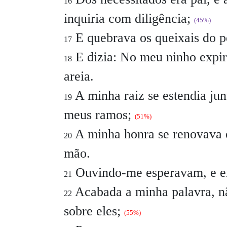
16
inquiria com diligência;
(45%)
E quebrava os queixais do pe
17
E dizia: No meu ninho expir
18
areia.
A minha raiz se estendia jun
19
meus ramos;
(51%)
A minha honra se renovava 
20
mão.
Ouvindo-me esperavam, e em
21
Acabada a minha palavra, n
22
sobre eles;
(55%)