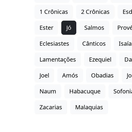
1 Crônicas
2 Crônicas
Esd
Ester
Jó
Salmos
Prové
Eclesiastes
Cânticos
Isaía
Lamentações
Ezequiel
Da
Joel
Amós
Obadias
J
Naum
Habacuque
Sofoni
Zacarias
Malaquias