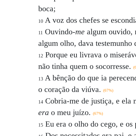
boca;
A voz dos chefes se escondia
10
Ouvindo-
me
algum ouvido, 
11
algum olho, dava testemunho 
Porque eu livrava o miserá
12
não tinha quem o socorresse.
(
A bênção do que ia perecend
13
o coração da viúva.
(67%)
Cobria-me de justiça, e ela
14
era
o meu juízo.
(67%)
Eu era o olho do cego, e os
15
Dos necessitados era pai, e