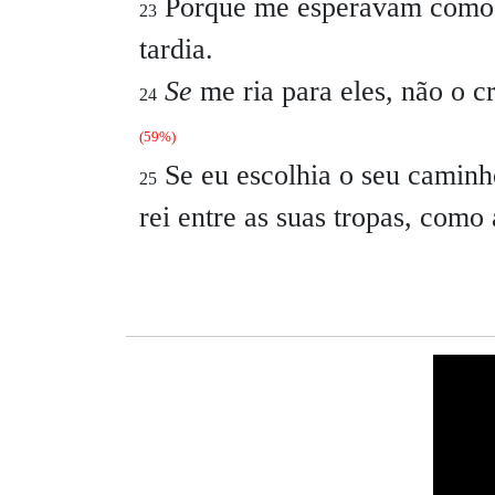
Porque me esperavam como à
23
tardia.
Se
me ria para eles, não o c
24
(59%)
Se eu escolhia o seu camin
25
rei entre as suas tropas, como