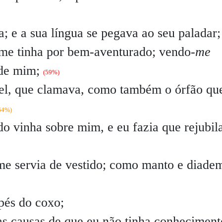
; e a sua língua se pegava ao seu paladar;
me tinha por bem-aventurado; vendo-
me
de mim;
(59%)
vel, que clamava, como também o órfão qu
64%)
o vinha sobre mim, e eu fazia que rejubil
 me servia de vestido; como manto e diade
 pés do coxo;
 as causas de que eu não tinha conheciment