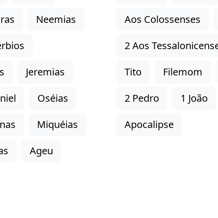
ras
Neemias
Aos Colossenses
rbios
2 Aos Tessalonicens
s
Jeremias
Tito
Filemom
niel
Oséias
2 Pedro
1 João
onas
Miquéias
Apocalipse
as
Ageu