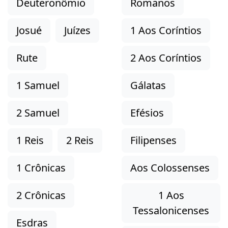
Deuteronômio
Romanos
Josué
Juízes
1 Aos Coríntios
Rute
2 Aos Coríntios
1 Samuel
Gálatas
2 Samuel
Efésios
1 Reis
2 Reis
Filipenses
1 Crônicas
Aos Colossenses
2 Crônicas
1 Aos
Tessalonicenses
Esdras