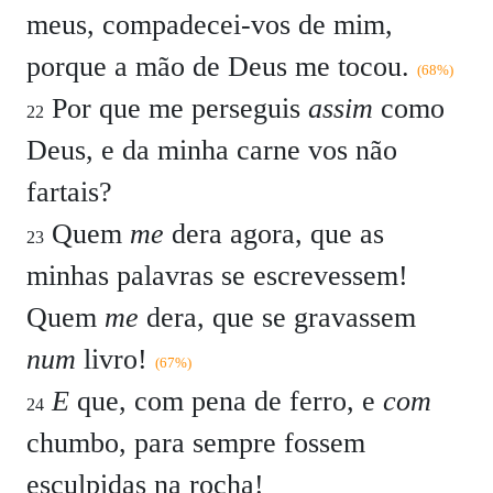
meus, compadecei-vos de mim,
porque a mão de Deus me tocou.
(68%)
Por que me perseguis
assim
como
22
Deus, e da minha carne vos não
fartais?
Quem
me
dera agora, que as
23
minhas palavras se escrevessem!
Quem
me
dera, que se gravassem
num
livro!
(67%)
E
que, com pena de ferro, e
com
24
chumbo, para sempre fossem
esculpidas na rocha!