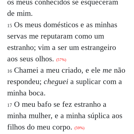
os meus conhecidos se esqueceram
de mim.
Os meus domésticos e as minhas
15
servas me reputaram como um
estranho; vim a ser um estrangeiro
aos seus olhos.
(57%)
Chamei a meu criado, e ele
me
não
16
respondeu;
cheguei
a suplicar com a
minha boca.
O meu bafo se fez estranho a
17
minha mulher, e a minha súplica aos
filhos do meu corpo.
(59%)