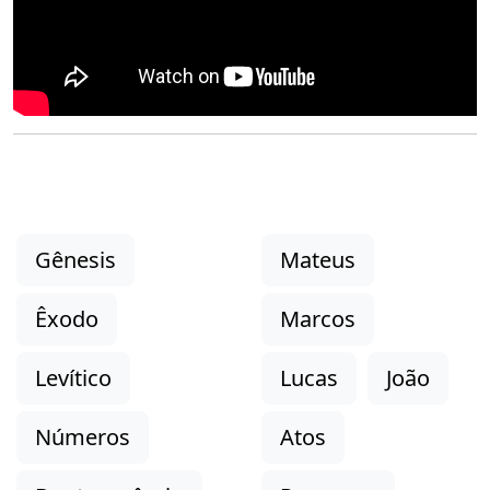
Gênesis
Mateus
Êxodo
Marcos
Levítico
Lucas
João
Números
Atos