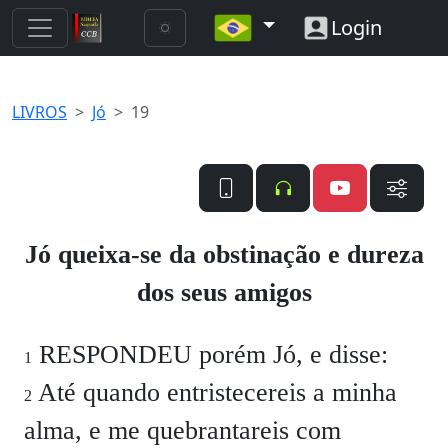
Login
LIVROS
Jó
19
Jó queixa-se da obstinação e dureza
dos seus amigos
RESPONDEU porém Jó, e disse:
1
Até quando entristecereis a minha
2
alma, e me quebrantareis com