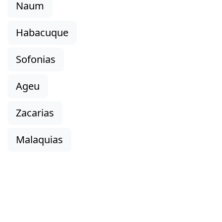
Naum
Habacuque
Sofonias
Ageu
Zacarias
Malaquias