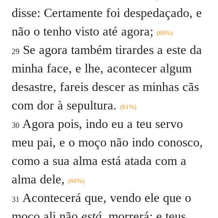
disse: Certamente foi despedaçado, e
não o tenho visto até agora;
(69%)
Se agora também tirardes a este da
29
minha face, e lhe, acontecer algum
desastre, fareis descer as minhas cãs
com dor à sepultura.
(61%)
Agora pois, indo eu a teu servo
30
meu pai, e o moço não indo conosco,
como a sua alma está atada com a
alma dele,
(66%)
Acontecerá que, vendo ele que o
31
moço ali não
está
, morrerá; e teus