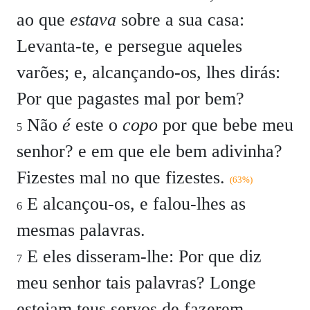
ao que
estava
sobre a sua casa:
Levanta-te, e persegue aqueles
varões; e, alcançando-os, lhes dirás:
Por que pagastes mal por bem?
Não
é
este o
copo
por que bebe meu
5
senhor? e em que ele bem adivinha?
Fizestes mal no que fizestes.
(63%)
E alcançou-os, e falou-lhes as
6
mesmas palavras.
E eles disseram-lhe: Por que diz
7
meu senhor tais palavras? Longe
estejam teus servos de fazerem