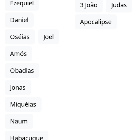
Ezequiel
3 João
Judas
Daniel
Apocalipse
Oséias
Joel
Amós
Obadias
Jonas
Miquéias
Naum
Habacuque