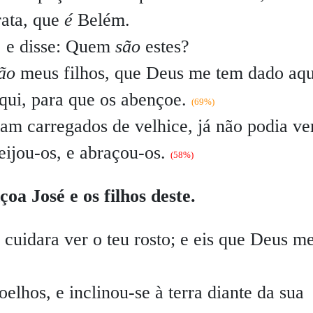
rata, que
é
Belém.
, e disse:
Quem
são
estes?
ão
meus filhos, que Deus me tem dado aqu
qui, para que os abençoe.
(69%)
am carregados de velhice, já não podia ve
beijou-os, e abraçou-os.
(58%)
oa José e os filhos deste.
 cuidara ver o teu rosto; e eis que Deus m
oelhos, e inclinou-se à terra diante da sua