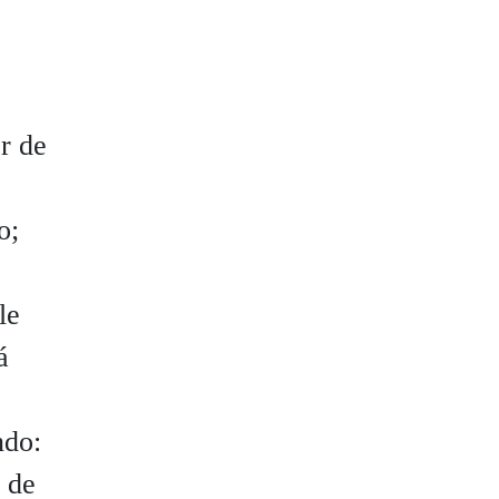
e
r de
o;
le
á
ndo:
 de