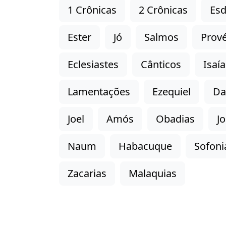
1 Crônicas
2 Crônicas
Esd
Ester
Jó
Salmos
Prové
Eclesiastes
Cânticos
Isaía
Lamentações
Ezequiel
Da
Joel
Amós
Obadias
J
Naum
Habacuque
Sofoni
Zacarias
Malaquias