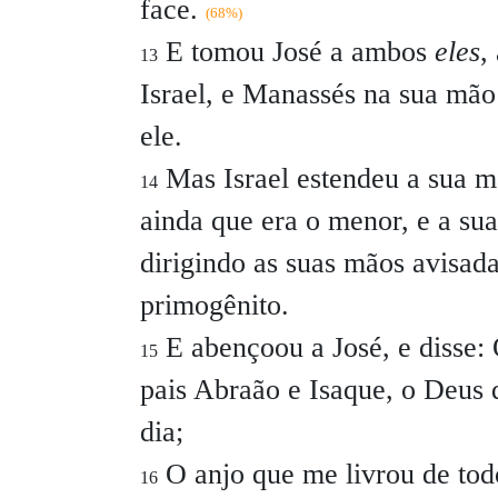
face.
(68%)
E tomou José a ambos
eles
,
13
Israel, e Manassés na sua mão 
ele.
Mas Israel estendeu a sua mã
14
ainda que era o menor, e a su
dirigindo as suas mãos avisa
primogênito.
E abençoou a José, e disse:
15
pais Abraão e Isaque, o Deus 
dia;
O anjo que me livrou de tod
16