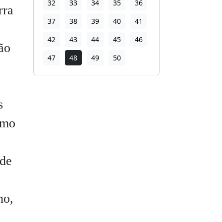
32
33
34
35
36
rra
37
38
39
40
41
42
43
44
45
46
dão
47
48
49
50
s
omo
 de
ho,
a