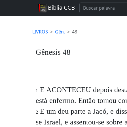
Bíblia CCB
LIVROS
Gên.
48
Gênesis 48
E ACONTECEU depois destas c
1
está enfermo. Então tomou con
E um deu parte a Jacó, e disse
2
se Israel, e assentou-se sobre