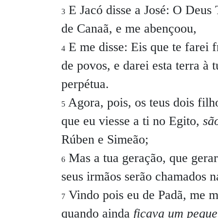
E Jacó disse a José:
O Deus T
3
de Canaã, e me abençoou,
E me disse: Eis que te farei f
4
de povos, e darei esta terra à
perpétua.
Agora, pois, os teus dois fil
5
que eu viesse a ti no Egito,
sã
Rúben e Simeão;
Mas a tua geração, que gerar
6
seus irmãos serão chamados n
Vindo pois eu de Padã, me m
7
quando ainda
ficava um pequ