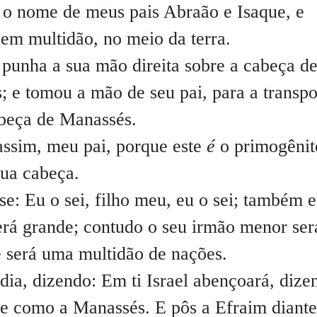
o nome de meus pais Abraão e Isaque, e
em multidão, no meio da terra.
 punha a sua mão direita sobre a cabeça d
; e tomou a mão de seu pai, para a transpo
abeça de Manassés.
ssim, meu pai, porque este
é
o primogênit
sua cabeça.
sse:
Eu o sei, filho meu, eu o sei; também e
erá grande; contudo o seu irmão menor ser
e será uma multidão de nações.
ia, dizendo: Em ti Israel abençoará, dize
 e como a Manassés.
E pôs a Efraim diante