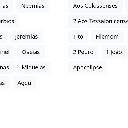
ras
Neemias
Aos Colossenses
rbios
2 Aos Tessalonicens
s
Jeremias
Tito
Filemom
niel
Oséias
2 Pedro
1 João
onas
Miquéias
Apocalipse
as
Ageu