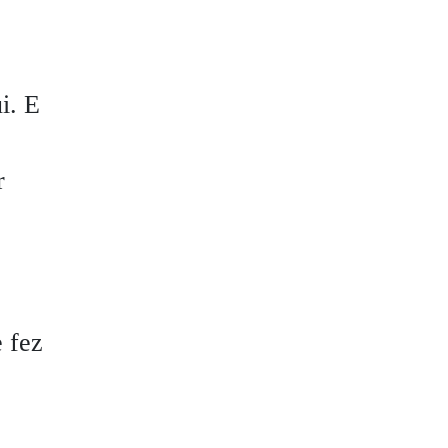
i.
E
r
e fez