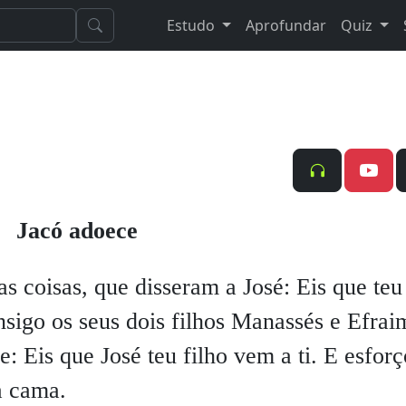
Estudo
Aprofundar
Quiz
Jacó adoece
oisas, que disseram a José: Eis que teu
sigo os seus dois filhos Manassés e Efrai
: Eis que José teu filho vem a ti. E esfor
 a cama.