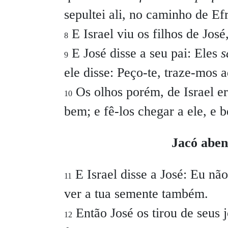
sepultei ali, no caminho de Ef
E Israel viu os filhos de José
8
E José disse a seu pai:
Eles
s
9
ele disse:
Peço-te, traze-mos a
Os olhos porém, de Israel er
10
bem; e fê-los chegar a ele, e 
Jacó abenç
E Israel disse a José:
Eu não
11
ver a tua semente também.
Então José os tirou de seus j
12