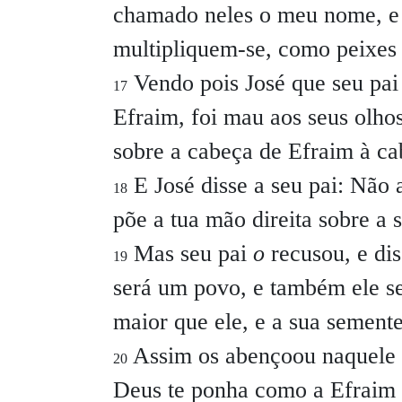
chamado neles o meu nome, e 
multipliquem-se, como peixes 
Vendo pois José que seu pai
17
Efraim, foi mau aos seus olhos
sobre a cabeça de Efraim à c
E José disse a seu pai:
Não a
18
põe a tua mão direita sobre a 
Mas seu pai
o
recusou, e di
19
será um povo, e também ele s
maior que ele, e a sua sement
Assim os abençoou naquele d
20
Deus te ponha como a Efraim