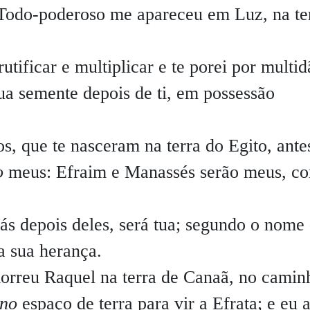
odo-poderoso me apareceu em Luz, na te
rutificar e multiplicar e te porei por multi
 tua semente depois de ti, em possessão
hos, que te nasceram na terra do Egito, ante
o
meus: Efraim e Manassés serão meus, c
ás depois deles, será tua; segundo o nome
a sua herança.
orreu Raquel na terra de Canaã, no camin
eno
espaço de terra para vir a Efrata; e eu 