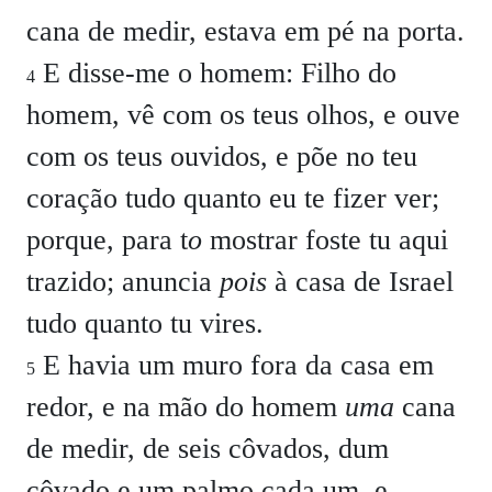
cana de medir, estava em pé na porta.
E disse-me o homem: Filho do
4
homem, vê com os teus olhos, e ouve
com os teus ouvidos, e põe no teu
coração tudo quanto eu te fizer ver;
porque, para t
o
mostrar foste tu aqui
trazido; anuncia
pois
à casa de Israel
tudo quanto tu vires.
E havia um muro fora da casa em
5
redor, e na mão do homem
uma
cana
de medir, de seis côvados, dum
côvado e um palmo cada um, e