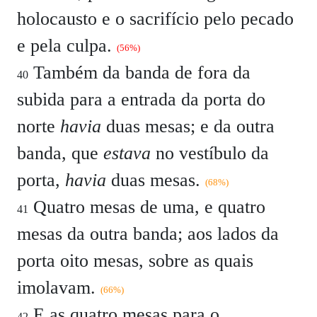
holocausto e o sacrifício pelo pecado
e pela culpa.
(56%)
Também da banda de fora da
40
subida para a entrada da porta do
norte
havia
duas mesas; e da outra
banda, que
estava
no vestíbulo da
porta,
havia
duas mesas.
(68%)
Quatro mesas de uma, e quatro
41
mesas da outra banda; aos lados da
porta oito mesas, sobre as quais
imolavam.
(66%)
E as quatro mesas para o
42