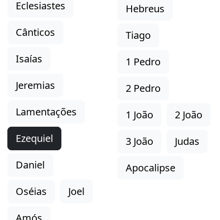
Eclesiastes
Hebreus
Cânticos
Tiago
Isaías
1 Pedro
Jeremias
2 Pedro
Lamentações
1 João
2 João
Ezequiel
3 João
Judas
Daniel
Apocalipse
Oséias
Joel
Amós