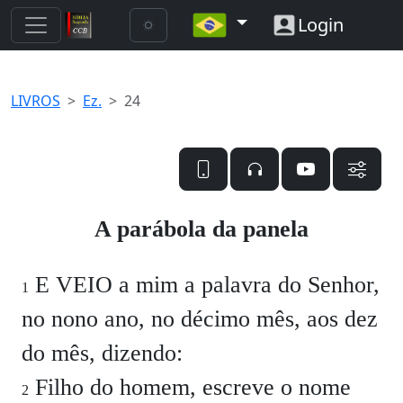
Login
LIVROS
Ez.
24
A parábola da panela
E VEIO a mim a palavra do Senhor,
1
no nono ano, no décimo mês, aos dez
do mês, dizendo:
Filho do homem, escreve o nome
2