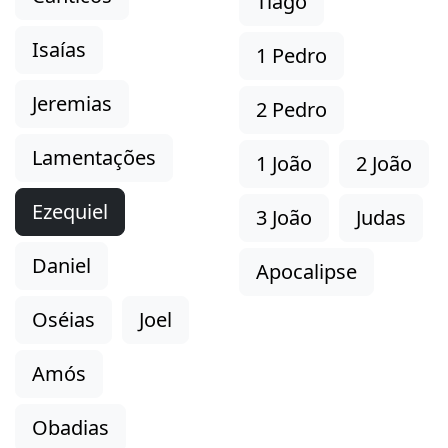
Tiago
Isaías
1 Pedro
Jeremias
2 Pedro
Lamentações
1 João
2 João
Ezequiel
3 João
Judas
Daniel
Apocalipse
Oséias
Joel
Amós
Obadias