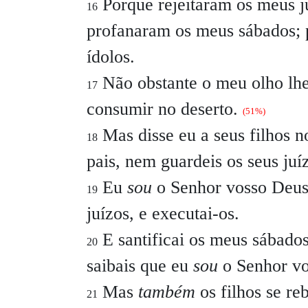
Porque rejeitaram os meus ju
16
profanaram os meus sábados; 
ídolos.
Não obstante o meu olho lhe
17
consumir no deserto.
(51%)
Mas disse eu a seus filhos n
18
pais, nem guardeis os seus juí
Eu
sou
o Senhor vosso Deus;
19
juízos, e executai-os.
E santificai os meus sábados
20
saibais que eu
sou
o Senhor vo
Mas
também
os filhos se r
21