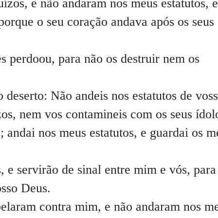
ízos, e não andaram nos meus estatutos, e
porque o seu coração andava após os seus
s perdoou, para não os destruir nem os
o deserto: Não andeis nos estatutos de vos
zos, nem vos contamineis com os seus ídol
 andai nos meus estatutos, e guardai os m
, e servirão de sinal entre mim e vós, para
sso Deus.
ebelaram contra mim, e não andaram nos m