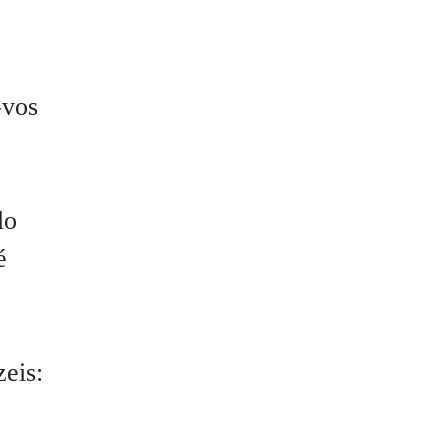
-vos
lo
é
eis: