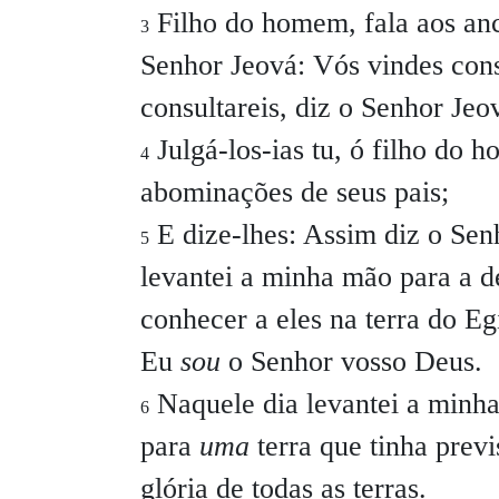
Filho do homem, fala aos anci
3
Senhor Jeová: Vós vindes con
consultareis, diz o Senhor Jeo
Julgá-los-ias tu, ó filho do h
4
abominações de seus pais;
E dize-lhes: Assim diz o Senh
5
levantei a minha mão para a d
conhecer a eles na terra do Eg
Eu
sou
o Senhor vosso Deus.
Naquele dia levantei a minha 
6
para
uma
terra que tinha previ
glória de todas as terras.