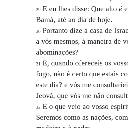
E eu lhes disse: Que alto
é
e
29
Bamá, até ao dia de hoje.
Portanto dize à casa de Isra
30
a vós mesmos, à maneira de vo
abominações?
E, quando ofereceis os vosso
31
fogo, não é certo que estais c
este dia? e vós me consultaríei
Jeová, que vós me não consult
E o que veio ao vosso espíri
32
Seremos como as nações, como 