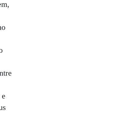
em,
no
o
ntre
 e
us