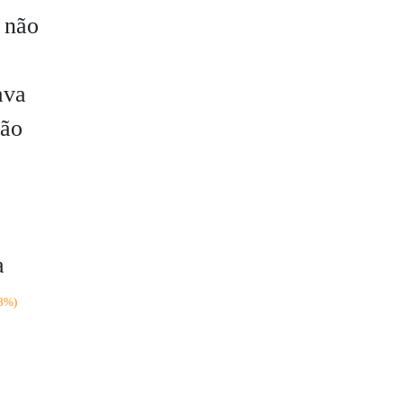
 não
ava
tão
a
8%)