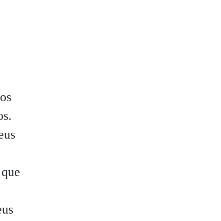
sos
os.
eus
 que
eus