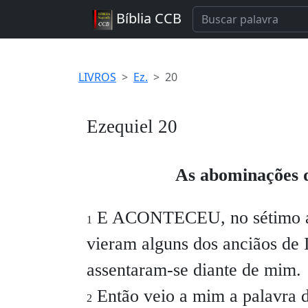
Bíblia CCB
LIVROS
Ez.
20
Ezequiel 20
As abominações d
E ACONTECEU, no sétimo 
1
vieram alguns dos anciãos de I
assentaram-se diante de mim.
Então veio a mim a palavra d
2