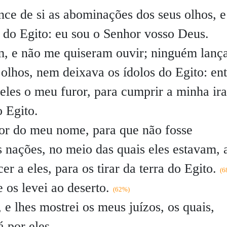
nce de si as abominações dos seus olhos, e
 do Egito: eu sou o Senhor vosso Deus.
, e não me quiseram ouvir; ninguém lanç
 olhos, nem deixava os ídolos do Egito: en
eles o meu furor, para cumprir a minha ira
o Egito.
or do meu nome, para que não fosse
s nações, no meio das quais eles estavam, 
r a eles, para os tirar da terra do Egito.
(6
e os levei ao deserto.
(62%)
 e lhes mostrei os meus juízos, os quais,
 por eles.