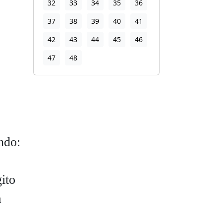
32
33
34
35
36
37
38
39
40
41
42
43
44
45
46
47
48
ndo:
ito
a