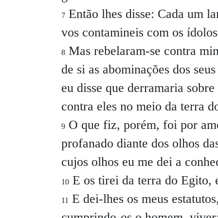
Então lhes disse: Cada um la
7
vos contamineis com os ídolos
Mas rebelaram-se contra mim
8
de si as abominações dos seus
eu disse que derramaria sobre 
contra eles no meio da terra d
O que fiz, porém, foi por am
9
profanado diante dos olhos da
cujos olhos eu me dei a conhece
E os tirei da terra do Egito, 
10
E dei-lhes os meus estatutos,
11
cumprindo-os o homem, viverá