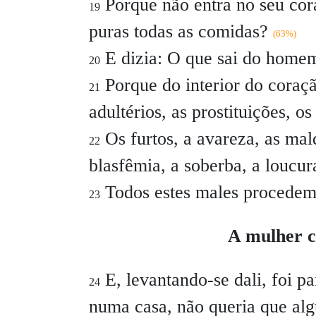
Porque não entra no seu cor
19
puras todas as comidas?
(63%)
E dizia: O que sai do home
20
Porque do interior do cora
21
adultérios, as prostituições, o
Os furtos, a avareza, as mal
22
blasfêmia, a soberba, a loucur
Todos estes males procede
23
A mulher ca
E, levantando-se dali, foi p
24
numa casa, não queria que al