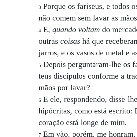
Porque os fariseus, e todos o
3
não comem sem lavar as mãos 
E,
quando voltam
do mercado
4
outras
coisas
há que receberam
jarros, e os vasos de metal e 
Depois perguntaram-lhe os far
5
teus discípulos conforme a tr
mãos por lavar?
E ele, respondendo, disse-lh
6
hipócritas, como está escrito
coração está longe de mim.
Em vão, porém, me honram, 
7