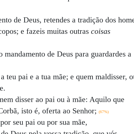
to de Deus, retendes a tradição dos hom
copos; e fazeis muitas outras
coisas
 o mandamento de Deus para guardardes a
a teu pai e a tua mãe; e quem maldisser, o
e.
mem disser ao pai ou à mãe: Aquilo que
orbã, isto é, oferta ao Senhor;
(67%)
 por seu pai ou por sua mãe,
 de Deus pela vossa tradição, que vós