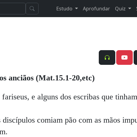
Estudo
Aprofundar
Quiz
os anciãos (Mat.15.1-20,etc)
iseus, e alguns dos escribas que tinha
s discípulos comiam pão com as mãos impu
am.