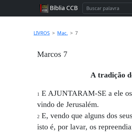
Bíblia CCB
LIVROS
Mac.
7
Marcos 7
A tradição d
E AJUNTARAM-SE a ele os far
1
vindo de Jerusalém.
E, vendo que alguns dos seu
2
isto é, por lavar, os repreendi