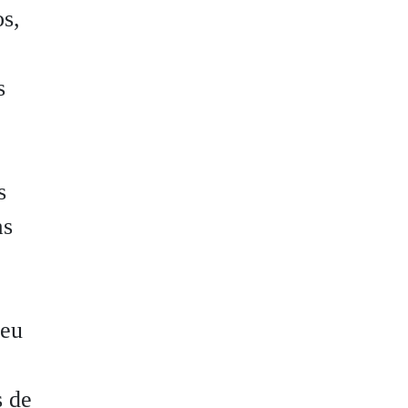
os,
s
s
as
seu
s de