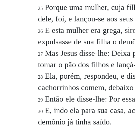
Porque uma mulher, cuja fil
25
dele, foi, e lançou-se aos seus
E esta mulher era grega, sir
26
expulsasse de sua filha o dem
Mas Jesus disse-lhe:
Deixa p
27
tomar o pão dos filhos e lançá
Ela, porém, respondeu, e di
28
cachorrinhos comem, debaixo d
Então ele disse-lhe:
Por ess
29
E, indo ela para sua casa, a
30
demônio já tinha saído.