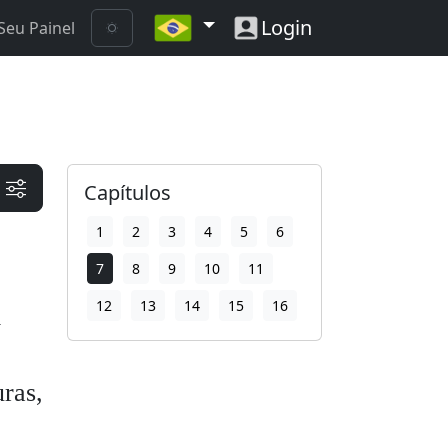
Login
Seu Painel
Capítulos
1
2
3
4
5
6
7
8
9
10
11
12
13
14
15
16
m
ras,