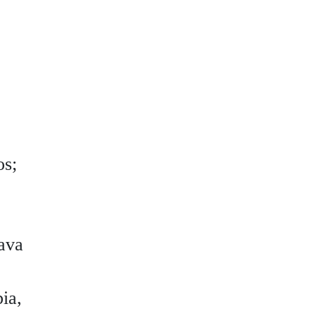
os;
lava
ia,