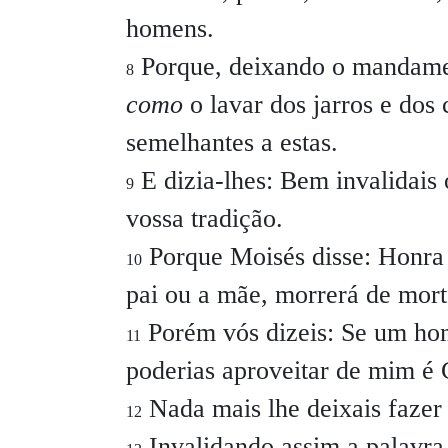
homens.
Porque, deixando o mandamen
8
como
o lavar dos jarros e dos 
semelhantes a estas.
E dizia-lhes:
Bem invalidais
9
vossa tradição.
Porque Moisés disse: Honra 
10
pai ou a mãe, morrerá de mort
Porém vós dizeis: Se um ho
11
poderias aproveitar de mim é C
Nada mais lhe deixais fazer
12
Invalidando assim a palavra