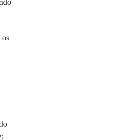
ando
 os
ndo
e;