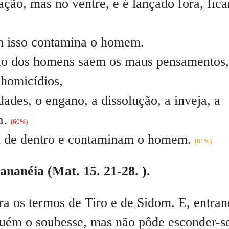
ação, mas no ventre, e é lançado fora, fic
m isso contamina o homem.
ção dos homens saem os maus pensamentos,
s homicídios,
dades, o engano, a dissolução, a inveja, a
a.
(60%)
m de dentro e contaminam o homem.
(61%)
nanéia (Mat. 15. 21-28. ).
ara os termos de Tiro e de Sidom. E, entra
guém o soubesse, mas não pôde esconder-s