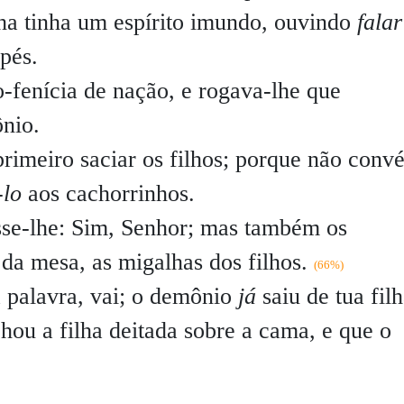
ha tinha um espírito imundo, ouvindo
falar
 pés.
o-fenícia de nação, e rogava-lhe que
ônio.
rimeiro saciar os filhos; porque não conv
-
lo
aos cachorrinhos.
sse-lhe:
Sim, Senhor; mas também os
a mesa, as migalhas dos filhos.
(66%)
a palavra, vai; o demônio
já
saiu de tua filh
chou a filha deitada sobre a cama, e que o