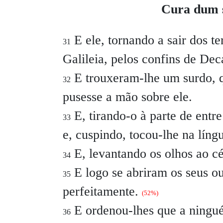
Cura dum s
E ele, tornando a sair dos t
31
Galileia, pelos confins de Dec
E trouxeram-lhe um surdo, q
32
pusesse a mão sobre ele.
E, tirando-o à parte de entr
33
e, cuspindo, tocou-lhe na líng
E, levantando os olhos ao cé
34
E logo se abriram os seus ouv
35
perfeitamente.
(52%)
E ordenou-lhes que a ningué
36