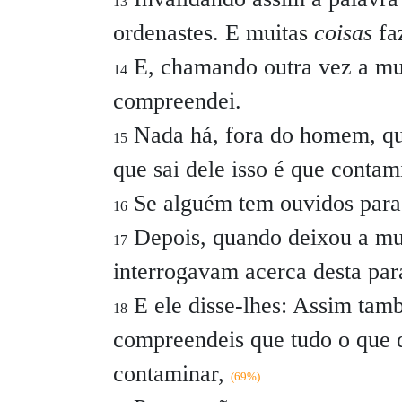
13
ordenastes. E muitas
coisas
faz
E, chamando outra vez a mul
14
compreendei.
Nada há, fora do homem, qu
15
que sai dele isso é que conta
Se alguém tem ouvidos para 
16
Depois, quando deixou a mult
17
interrogavam acerca desta pa
E ele disse-lhes:
Assim tamb
18
compreendeis que tudo o que 
contaminar,
(69%)