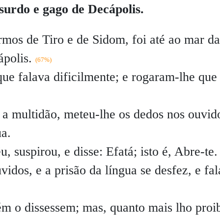
urdo e gago de Decápolis.
ermos de Tiro e de Sidom, foi até ao mar da
ápolis.
(67%)
ue falava dificilmente; e rogaram-lhe que
e a multidão, meteu-lhe os dedos nos ouvid
ua.
u, suspirou, e disse:
Efatá
; isto é, Abre-te.
idos, e a prisão da língua se desfez, e fa
m o dissessem; mas, quanto mais lho proib