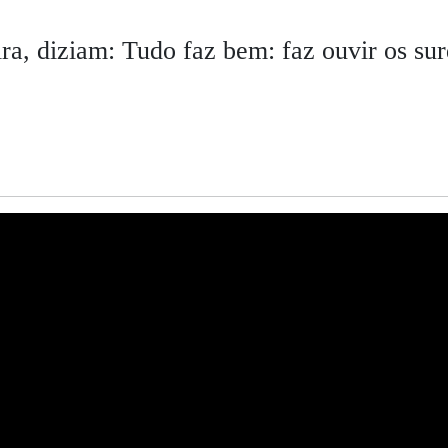
ra, diziam:
Tudo faz bem: faz ouvir os su