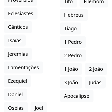
Tito
Filemom
Eclesiastes
Hebreus
Cânticos
Tiago
Isaías
1 Pedro
Jeremias
2 Pedro
Lamentações
1 João
2 João
Ezequiel
3 João
Judas
Daniel
Apocalipse
Oséias
Joel