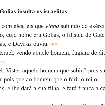
olias insulta os israelitas
 com eles, eis que
vinha
subindo do exérci
o, cujo nome era Golias, o filisteu de Gate
ras, e Davi
as
ouviu.
(68%)
srael, vendo aquele homem, fugiam de di
62%)
l: Vistes aquele homem que subiu? pois s
er pois que ao homem que o ferir o rei o
, e lhe dará a sua filha, e fará franca a c