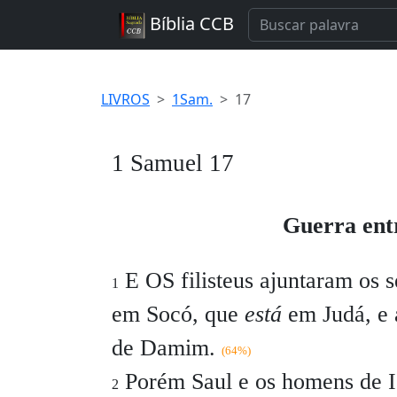
Bíblia CCB
LIVROS
1Sam.
17
1 Samuel 17
Guerra entre
E OS filisteus ajuntaram os s
1
em Socó, que
está
em Judá, e 
de Damim.
(64%)
Porém Saul e os homens de I
2