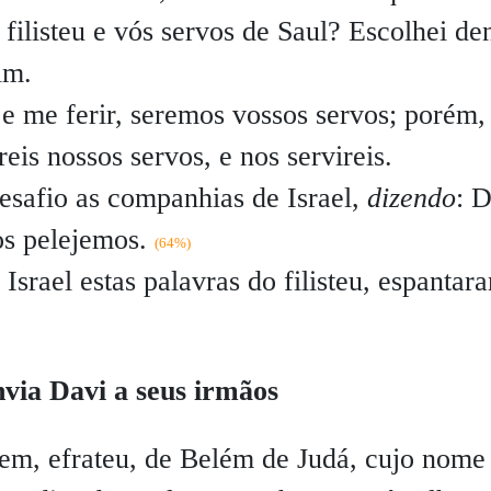
filisteu e vós servos de Saul? Escolhei de
im.
 e me ferir, seremos vossos servos; porém,
reis nossos servos, e nos servireis.
esafio as companhias de Israel,
dizendo
: D
s pelejemos.
(64%)
srael estas palavras do filisteu, espantar
nvia Davi a seus irmãos
em, efrateu, de Belém de Judá, cujo nom