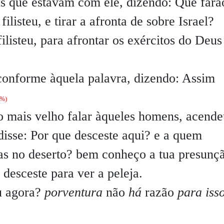
s que estavam com ele, dizendo:
Que farã
ilisteu, e tirar a afronta de sobre Israel?
filisteu, para afrontar os exércitos do Deus
 conforme àquela palavra, dizendo: Assim
5%)
o mais velho falar àqueles homens, acende
 disse: Por que desceste aqui? e a quem
as no deserto? bem conheço a tua presunçã
desceste para ver a peleja.
u agora?
porventura
não
há
razão
para iss