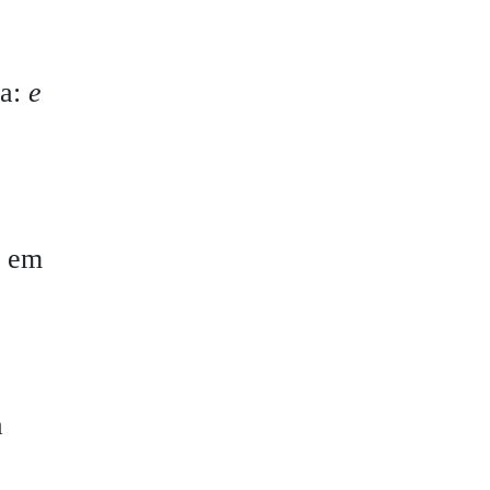
ra:
e
i em
a