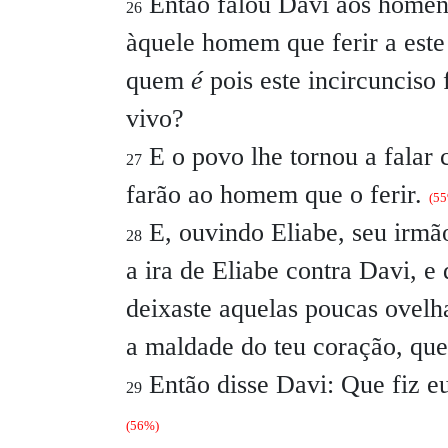
Então falou Davi aos homen
26
àquele homem que ferir a este f
quem
é
pois este incircunciso 
vivo?
E o povo lhe tornou a falar
27
farão ao homem que o ferir.
(5
E, ouvindo Eliabe, seu irmã
28
a ira de Eliabe contra Davi, e
deixaste aquelas poucas ovelh
a maldade do teu coração, que 
Então disse Davi:
Que fiz e
29
(56%)