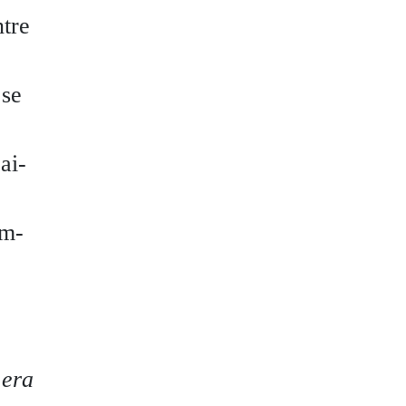
ntre
 se
ai-
am-
e
era