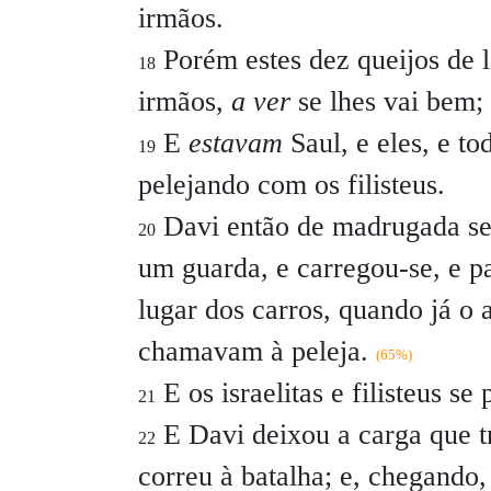
irmãos.
Porém estes dez queijos de le
18
irmãos,
a ver
se lhes vai bem;
E
estavam
Saul, e eles, e to
19
pelejando com os filisteus.
Davi então de madrugada se 
20
um guarda, e carregou-se, e p
lugar dos carros, quando já o a
chamavam à peleja.
(65%)
E os israelitas e filisteus se
21
E Davi deixou a carga que 
22
correu à batalha; e, chegando