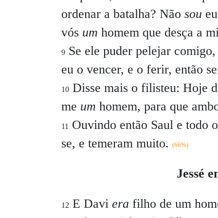
ordenar a batalha? Não
sou
eu 
vós
um
homem que desça a m
Se ele puder pelejar comigo,
9
eu o vencer, e o ferir, então se
Disse mais o filisteu:
Hoje d
10
me
um
homem, para que ambo
Ouvindo então Saul e todo o I
11
se, e temeram muito.
(66%)
Jessé e
E Davi
era
filho de um hom
12