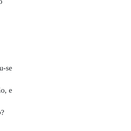
o
u-se
o, e
o
?