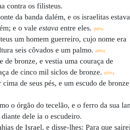
 contra os filisteus.
onte da banda dalém, e os israelitas estav
ém; e o vale
estava
entre eles.
(68%)
listeus um homem guerreiro, cujo nome era
altura seis côvados e um palmo.
(69%)
 de bronze, e vestia uma couraça de
ça de cinco mil siclos de bronze.
(65%)
r cima de seus pés, e um escudo de bronze
mo o órgão do tecelão, e o ferro da sua la
e diante dele ia o escudeiro.
ias de Israel, e disse-lhes:
Para que saire