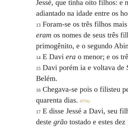
Jessé, que tinha oito filhos: 
adiantado na idade entre os h
Foram-se os três filhos mais
13
eram
os nomes de seus três fil
primogênito, e o segundo Abin
E Davi
era
o menor; e os tr
14
Davi porém ia e voltava de S
15
Belém.
Chegava-se pois o filisteu p
16
quarenta dias.
(67%)
E disse Jessé a Davi, seu fi
17
deste
grão
tostado e estes dez 