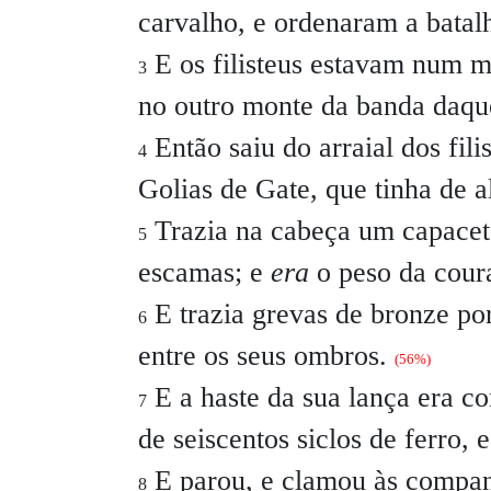
carvalho, e ordenaram a batalha
E os filisteus estavam num m
3
no outro monte da banda daqu
Então saiu do arraial dos fi
4
Golias de Gate, que tinha de 
Trazia na cabeça um capacete
5
escamas; e
era
o peso da coura
E trazia grevas de bronze po
6
entre os seus ombros.
(56%)
E a haste da sua lança era co
7
de seiscentos siclos de ferro, 
E parou, e clamou às companh
8