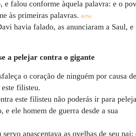
, e falou conforme àquela palavra: e o po
me às primeiras palavras.
(62%)
avi havia falado, as anunciaram a Saul, e
se a pelejar contra o gigante
faleça o coração de ninguém por causa de
este filisteu.
ra este filisteu não poderás ir para pelej
 e ele homem de guerra desde a sua
 servo apascentava as ovelhas de seu pai; 