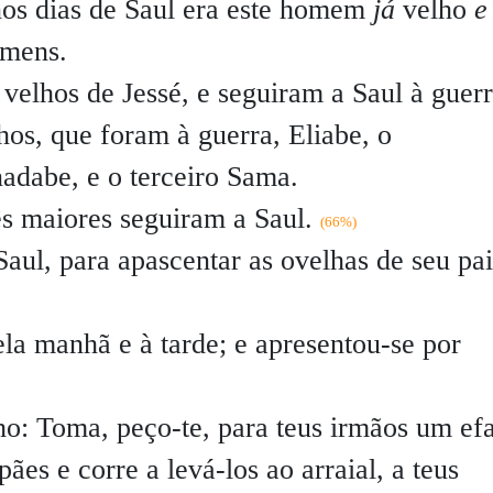
e nos dias de Saul era este homem
já
velho
e
omens.
 velhos de Jessé, e seguiram a Saul à guer
hos, que foram à guerra, Eliabe, o
adabe, e o terceiro Sama.
ês maiores seguiram a Saul.
(66%)
aul, para apascentar as ovelhas de seu pa
ela manhã e à tarde; e apresentou-se por
lho: Toma, peço-te, para teus irmãos um ef
pães e corre a levá-los ao arraial, a teus