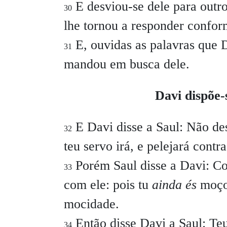
E desviou-se dele para outro
30
lhe tornou a responder confor
E, ouvidas as palavras que D
31
mandou em busca dele.
Davi dispõe-
E Davi disse a Saul:
Não des
32
teu servo irá, e pelejará contra 
Porém Saul disse a Davi: Cont
33
com ele: pois tu
ainda és
moço,
mocidade.
Então disse Davi a Saul:
Teu
34