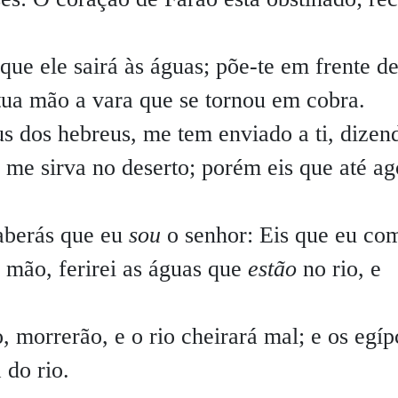
que ele sairá às águas; põe-te em frente de
 tua mão a vara que se tornou em cobra.
s dos hebreus, me tem enviado a ti, dizen
 me sirva no deserto; porém eis que até ag
saberás que eu
sou
o senhor: Eis que eu co
 mão, ferirei as águas que
estão
no rio, e
, morrerão, e o rio cheirará mal; e os egíp
 do rio.