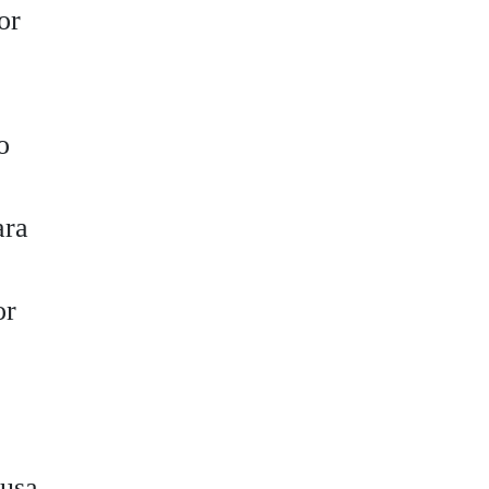
or
o
ara
or
cusa