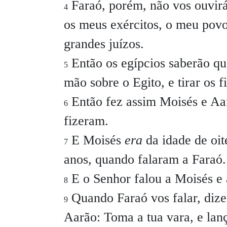
Faraó, porém, não vos ouvirá
4
os meus exércitos, o meu povo,
grandes juízos.
Então os egípcios saberão q
5
mão sobre o Egito, e tirar os f
Então fez assim Moisés e Aa
6
fizeram.
E Moisés
era
da idade de oit
7
anos, quando falaram a Faraó.
E o Senhor falou a Moisés e 
8
Quando Faraó vos falar, dize
9
Aarão: Toma a tua vara, e lanç