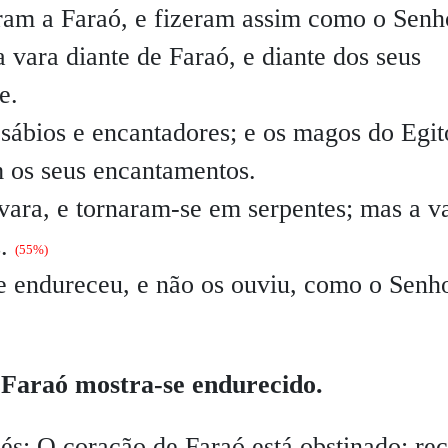
ram a Faraó, e fizeram assim como o Senh
 vara diante de Faraó, e diante dos seus
e.
ábios e encantadores; e os magos do Egit
os seus encantamentos.
ara, e tornaram-se em serpentes; mas a v
s.
(55%)
 endureceu, e não os ouviu, como o Senh
 Faraó mostra-se endurecido.
sés:
O coração de Faraó está obstinado; re