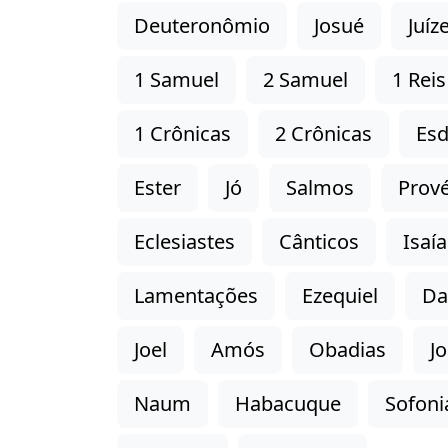
Deuteronômio
Josué
Juíz
1 Samuel
2 Samuel
1 Reis
1 Crônicas
2 Crônicas
Esd
Ester
Jó
Salmos
Prové
Eclesiastes
Cânticos
Isaía
Lamentações
Ezequiel
Da
Joel
Amós
Obadias
J
Naum
Habacuque
Sofoni