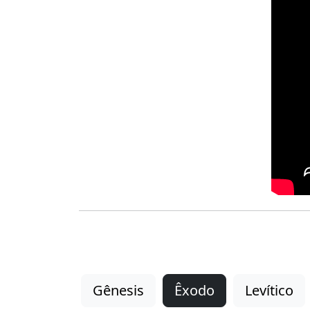
Gênesis
Êxodo
Levítico