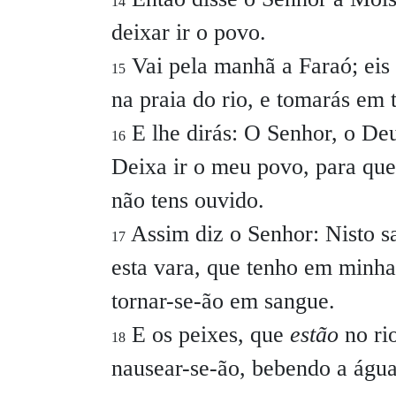
14
deixar ir o povo.
Vai pela manhã a Faraó; eis 
15
na praia do rio, e tomarás em
E lhe dirás:
O Senhor, o Deu
16
Deixa ir o meu povo, para que
não tens ouvido.
Assim diz o Senhor: Nisto 
17
esta vara, que tenho em minha
tornar-se-ão em sangue.
E os peixes, que
estão
no rio
18
nausear-se-ão, bebendo a água