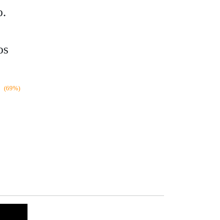
o.
os
.
(69%)