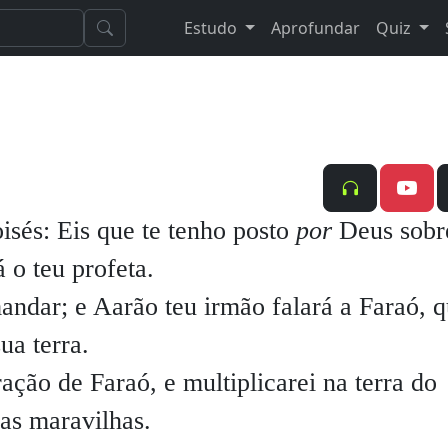
Estudo
Aprofundar
Quiz
sés: Eis que te tenho posto
por
Deus sobr
 o teu profeta.
mandar; e Aarão teu irmão falará a Faraó, 
sua terra.
ação de Faraó, e multiplicarei na terra do
has maravilhas.