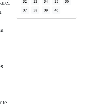
arei
32
33
34
35
36
37
38
39
40
m
ha
ês
nte.