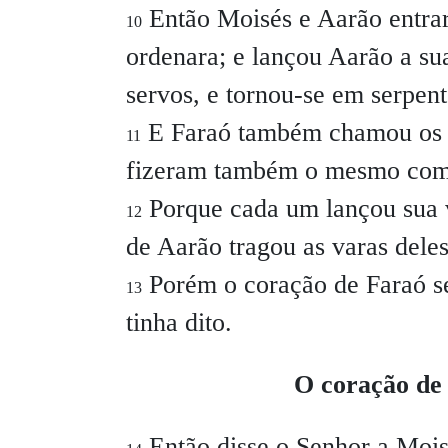
Então Moisés e Aarão entra
10
ordenara; e lançou Aarão a sua
servos, e tornou-se em serpent
E Faraó também chamou os s
11
fizeram também o mesmo com 
Porque cada um lançou sua v
12
de Aarão tragou as varas dele
Porém o coração de Faraó se
13
tinha dito.
O coração de
Então disse o Senhor a Moi