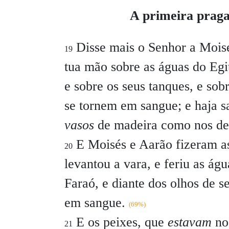
A primeira praga
Disse mais o Senhor a Mois
19
tua mão sobre as águas do Egit
e sobre os seus tanques, e sob
se tornem em sangue; e haja s
vasos
de madeira como nos de
E Moisés e Aarão fizeram a
20
levantou a vara, e feriu as ág
Faraó, e diante dos olhos de s
em sangue.
(69%)
E os peixes, que
estavam
no 
21