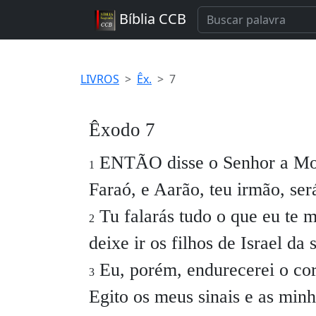
Bíblia CCB
LIVROS
Êx.
7
Êxodo 7
ENTÃO disse o Senhor a Moi
1
Faraó, e Aarão, teu irmão, será
Tu falarás tudo o que eu te 
2
deixe ir os filhos de Israel da 
Eu, porém, endurecerei o cor
3
Egito os meus sinais e as min