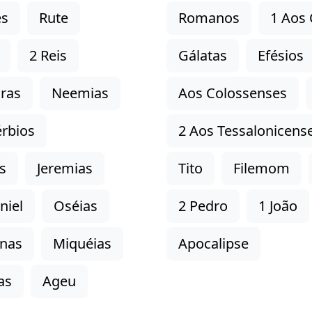
es
Rute
Romanos
1 Aos 
2 Reis
Gálatas
Efésios
ras
Neemias
Aos Colossenses
rbios
2 Aos Tessalonicens
s
Jeremias
Tito
Filemom
niel
Oséias
2 Pedro
1 João
onas
Miquéias
Apocalipse
as
Ageu