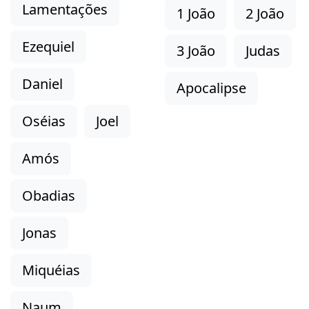
Lamentações
1 João
2 João
Ezequiel
3 João
Judas
Daniel
Apocalipse
Oséias
Joel
Amós
Obadias
Jonas
Miquéias
Naum