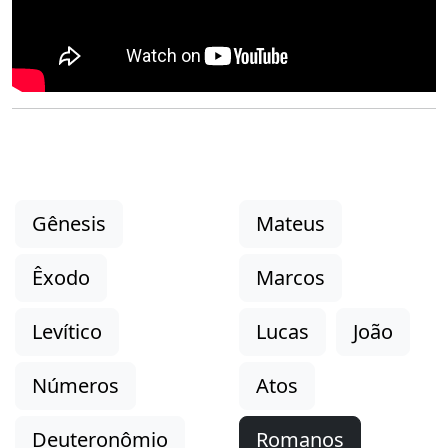
Gênesis
Mateus
Êxodo
Marcos
Levítico
Lucas
João
Números
Atos
Deuteronômio
Romanos