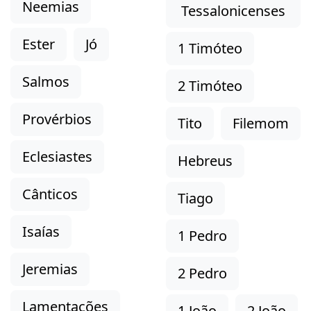
Neemias
Tessalonicenses
Ester
Jó
1 Timóteo
Salmos
2 Timóteo
Provérbios
Tito
Filemom
Eclesiastes
Hebreus
Cânticos
Tiago
Isaías
1 Pedro
Jeremias
2 Pedro
Lamentações
1 João
2 João