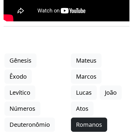
Gênesis
Mateus
Êxodo
Marcos
Levítico
Lucas
João
Números
Atos
Deuteronômio
Romanos