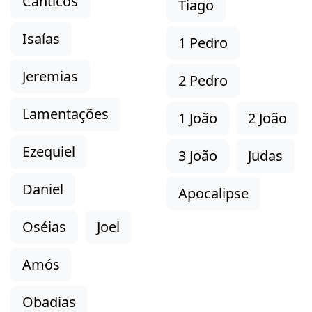
Cânticos
Tiago
Isaías
1 Pedro
Jeremias
2 Pedro
Lamentações
1 João
2 João
Ezequiel
3 João
Judas
Daniel
Apocalipse
Oséias
Joel
Amós
Obadias