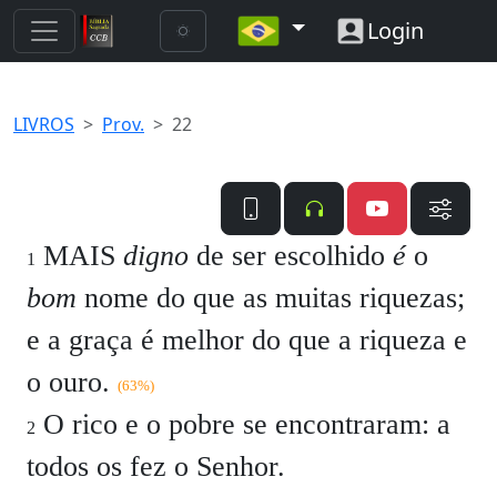
Login
LIVROS
Prov.
22
MAIS
digno
de ser escolhido
é
o
1
bom
nome do que as muitas riquezas;
e a graça é melhor do que a riqueza e
o ouro.
(63%)
O rico e o pobre se encontraram: a
2
todos os fez o Senhor.