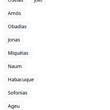
Amós
Obadias
Jonas
Miquéias
Naum
Habacuque
Sofonias
Ageu