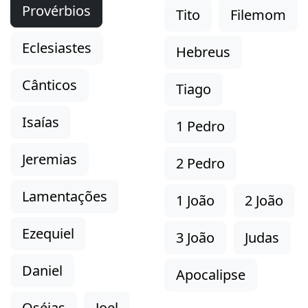
Provérbios
Tito
Filemom
Eclesiastes
Hebreus
Cânticos
Tiago
Isaías
1 Pedro
Jeremias
2 Pedro
Lamentações
1 João
2 João
Ezequiel
3 João
Judas
Daniel
Apocalipse
Oséias
Joel