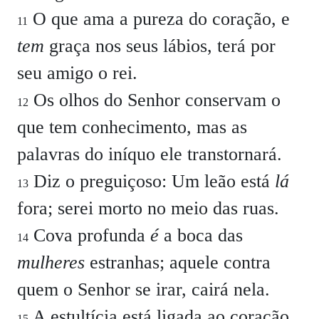
O que ama a pureza do coração, e
11
tem
graça nos seus lábios, terá por
seu amigo o rei.
Os olhos do Senhor conservam o
12
que tem conhecimento, mas as
palavras do iníquo ele transtornará.
Diz o preguiçoso: Um leão está
lá
13
fora; serei morto no meio das ruas.
Cova profunda
é
a boca das
14
mulheres
estranhas; aquele contra
quem o Senhor se irar, cairá nela.
A estultícia está ligada ao coração
15