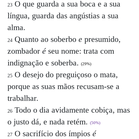
O que guarda a sua boca e a sua
23
língua, guarda das angústias a sua
alma.
Quanto ao soberbo
e
presumido,
24
zombador
é
seu nome: trata com
indignação e soberba.
(29%)
O desejo do preguiçoso o mata,
25
porque as suas mãos recusam-se a
trabalhar.
Todo o dia avidamente cobiça, mas
26
o justo dá, e nada retém.
(50%)
O sacrifício dos ímpios
é
27