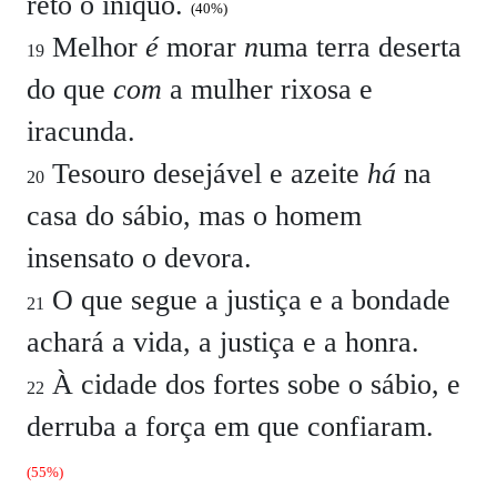
reto o iníquo.
(40%)
Melhor
é
morar
n
uma terra deserta
19
do que
com
a mulher rixosa e
iracunda.
Tesouro desejável e azeite
há
na
20
casa do sábio, mas o homem
insensato o devora.
O que segue a justiça e a bondade
21
achará a vida, a justiça e a honra.
À cidade dos fortes sobe o sábio, e
22
derruba a força em que confiaram.
(55%)