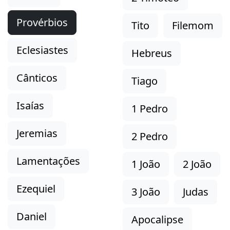
Provérbios
Tito
Filemom
Eclesiastes
Hebreus
Cânticos
Tiago
Isaías
1 Pedro
Jeremias
2 Pedro
Lamentações
1 João
2 João
Ezequiel
3 João
Judas
Daniel
Apocalipse