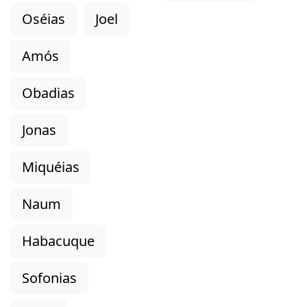
Oséias
Joel
Amós
Obadias
Jonas
Miquéias
Naum
Habacuque
Sofonias