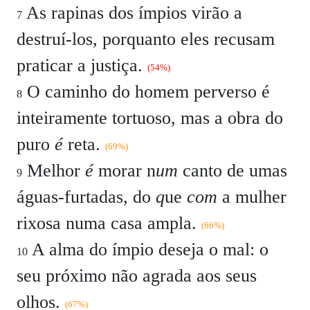
As rapinas dos ímpios virão a
7
destruí-los, porquanto eles recusam
praticar a justiça.
(54%)
O caminho do homem perverso é
8
inteiramente tortuoso, mas a obra do
puro
é
reta.
(69%)
Melhor
é
morar n
um
canto de umas
9
águas-furtadas, do
q
ue
com
a mulher
rixosa numa casa ampla.
(66%)
A alma do ímpio deseja o mal: o
10
seu próximo não agrada aos seus
olhos.
(67%)