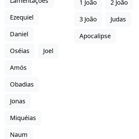
Lamentações
1 João
2 João
Ezequiel
3 João
Judas
Daniel
Apocalipse
Oséias
Joel
Amós
Obadias
Jonas
Miquéias
Naum