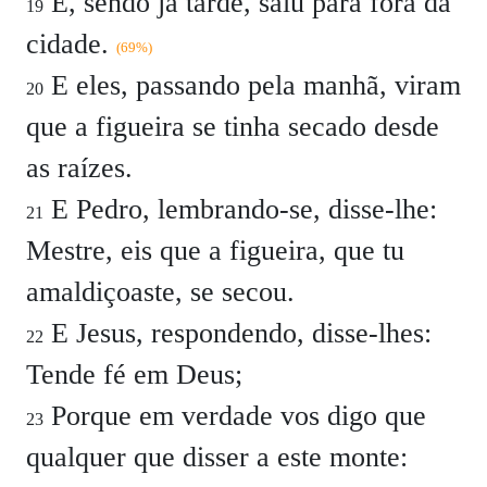
E, sendo já tarde, saiu para fora da
19
cidade.
(69%)
E eles, passando pela manhã, viram
20
que a figueira se tinha secado desde
as raízes.
E Pedro, lembrando-se, disse-lhe:
21
Mestre, eis que a figueira, que tu
amaldiçoaste, se secou.
E Jesus, respondendo, disse-lhes:
22
Tende fé em Deus;
Porque em verdade vos digo que
23
qualquer que disser a este monte: