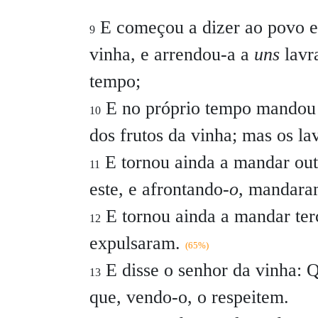
E começou a dizer ao povo e
9
vinha, e arrendou-a a
uns
lavra
tempo;
E no próprio tempo mandou 
10
dos frutos da vinha; mas os l
E tornou ainda a mandar out
11
este, e afrontando-
o
, mandara
E tornou ainda a mandar terc
12
expulsaram.
(65%)
E disse o senhor da vinha: 
13
que, vendo-o, o respeitem.