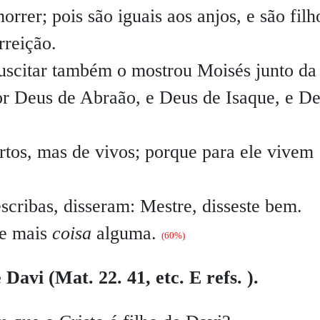
rer; pois são iguais aos anjos, e são filh
rreição.
uscitar também o mostrou Moisés junto da
r Deus de Abraão, e Deus de Isaque, e D
tos, mas de vivos; porque para ele vivem
cribas, disseram: Mestre, disseste bem.
he mais
coisa
alguma.
(60%)
Davi (Mat. 22. 41, etc. E refs. ).