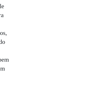
le
ra
os,
 do
 bem
om