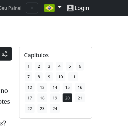
Login
Seu Painel
Capítulos
1
2
3
4
5
6
7
8
9
10
11
12
13
14
15
16
 no
17
18
19
20
21
otes
22
23
24
s
?