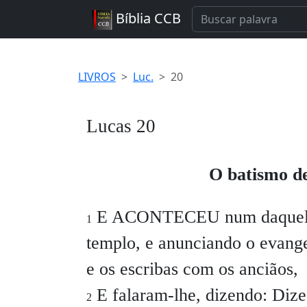
Bíblia CCB
LIVROS
Luc.
20
Lucas 20
O batismo de
E ACONTECEU num daqueles d
1
templo, e anunciando o evange
e os escribas com os anciãos,
E falaram-lhe, dizendo: Dize
2