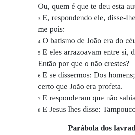
Ou, quem é que te deu esta au
E, respondendo ele, disse-lh
3
me pois:
O batismo de João era do cé
4
E eles arrazoavam entre si, d
5
Então por que o não crestes?
E se dissermos: Dos homens; 
6
certo que João era profeta.
E responderam que não sab
7
E Jesus lhes disse: Tampouco 
8
Parábola dos lavrad