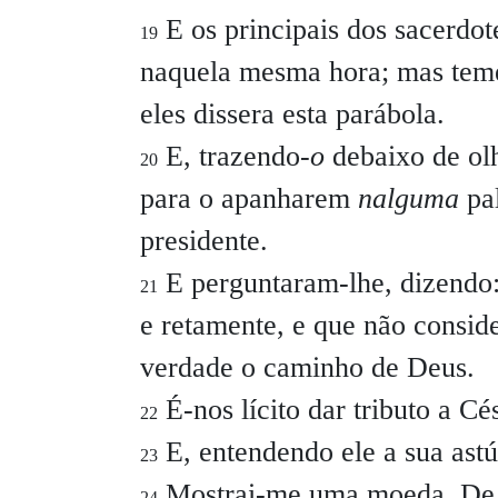
E os principais dos sacerdot
19
naquela mesma hora; mas tem
eles dissera esta parábola.
E, trazendo-
o
debaixo de olh
20
para o apanharem
nalguma
pal
presidente.
E perguntaram-lhe, dizendo:
21
e retamente, e que não consid
verdade o caminho de Deus.
É-nos lícito dar tributo a Cé
22
E, entendendo ele a sua astúc
23
Mostrai-me uma moeda. De q
24