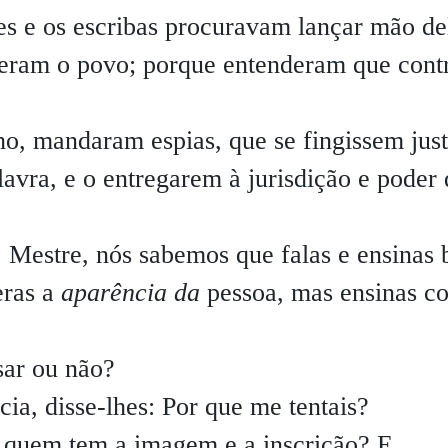
es e os escribas procuravam lançar mão de
eram o povo; porque entenderam que cont
o, mandaram espias, que se fingissem just
avra, e o entregarem à jurisdição e poder
 Mestre, nós sabemos que falas e ensinas
eras a
aparência da
pessoa, mas ensinas c
sar ou não?
ia, disse-lhes: Por que me tentais?
uem tem a imagem e a inscrição? E,