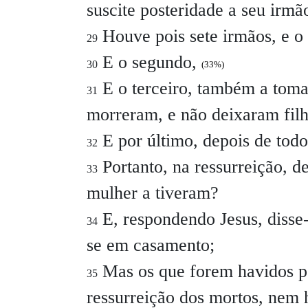
suscite posteridade a seu irmã
Houve pois sete irmãos, e o
29
E o segundo,
30
(33%)
E o terceiro, também a tomar
31
morreram, e não deixaram filh
E por último, depois de tod
32
Portanto, na ressurreição, de
33
mulher a tiveram?
E, respondendo Jesus, disse-
34
se em casamento;
Mas os que forem havidos po
35
ressurreição dos mortos, nem 