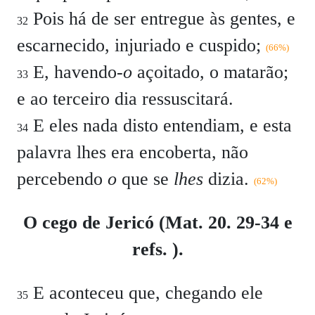
Pois há de ser entregue às gentes, e
32
escarnecido, injuriado e cuspido;
(66%)
E, havendo-
o
açoitado, o matarão;
33
e ao terceiro dia ressuscitará.
E eles nada disto entendiam, e esta
34
palavra lhes era encoberta, não
percebendo
o
que se
lhes
dizia.
(62%)
O cego de Jericó (Mat. 20. 29-34 e
refs. ).
E aconteceu que, chegando ele
35