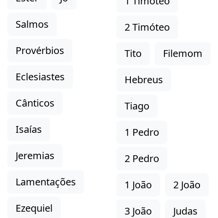
1 Timóteo
Salmos
2 Timóteo
Provérbios
Tito
Filemom
Eclesiastes
Hebreus
Cânticos
Tiago
Isaías
1 Pedro
Jeremias
2 Pedro
Lamentações
1 João
2 João
Ezequiel
3 João
Judas