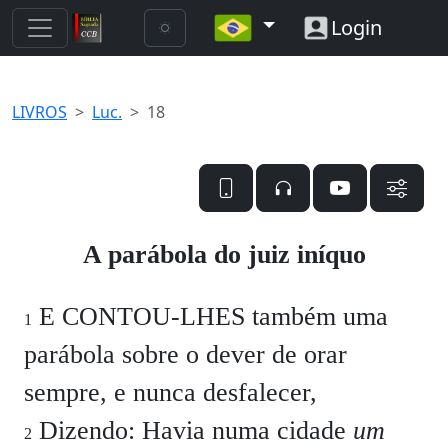
Login
LIVROS
Luc.
18
A parábola do juiz iníquo
E CONTOU-LHES também uma
1
parábola sobre o dever de orar
sempre, e nunca desfalecer,
Dizendo: Havia numa cidade
um
2