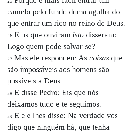
Porque é mais fácil entrar um
25
camelo pelo fundo duma agulha do
que entrar um rico no reino de Deus.
E os que ouviram
isto
disseram:
26
Logo quem pode salvar-se?
Mas ele respondeu: As
coisas
que
27
são impossíveis aos homens são
possíveis a Deus.
E disse Pedro: Eis que nós
28
deixamos tudo e te seguimos.
E ele lhes disse: Na verdade vos
29
digo que ninguém há, que tenha