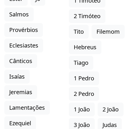
1 Timóteo
Salmos
2 Timóteo
Provérbios
Tito
Filemom
Eclesiastes
Hebreus
Cânticos
Tiago
Isaías
1 Pedro
Jeremias
2 Pedro
Lamentações
1 João
2 João
Ezequiel
3 João
Judas