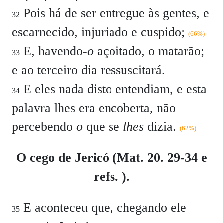
Pois há de ser entregue às gentes, e
32
escarnecido, injuriado e cuspido;
(66%)
E, havendo-
o
açoitado, o matarão;
33
e ao terceiro dia ressuscitará.
E eles nada disto entendiam, e esta
34
palavra lhes era encoberta, não
percebendo
o
que se
lhes
dizia.
(62%)
O cego de Jericó (Mat. 20. 29-34 e
refs. ).
E aconteceu que, chegando ele
35