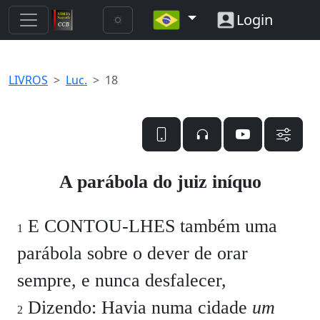
Login
LIVROS
Luc.
18
A parábola do juiz iníquo
E CONTOU-LHES também uma
1
parábola sobre o dever de orar
sempre, e nunca desfalecer,
Dizendo: Havia numa cidade
um
2