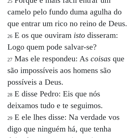
Porque é mais fácil entrar um
25
camelo pelo fundo duma agulha do
que entrar um rico no reino de Deus.
E os que ouviram
isto
disseram:
26
Logo quem pode salvar-se?
Mas ele respondeu: As
coisas
que
27
são impossíveis aos homens são
possíveis a Deus.
E disse Pedro: Eis que nós
28
deixamos tudo e te seguimos.
E ele lhes disse: Na verdade vos
29
digo que ninguém há, que tenha