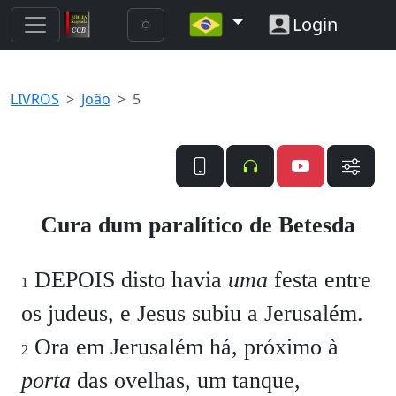
Login
LIVROS
João
5
Cura dum paralítico de Betesda
DEPOIS disto havia
uma
festa entre
1
os judeus, e Jesus subiu a Jerusalém.
Ora em Jerusalém há, próximo à
2
porta
das ovelhas, um tanque,