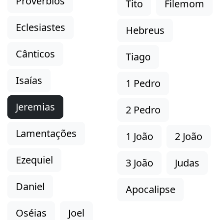
Provérbios
Tito
Filemom
Eclesiastes
Hebreus
Cânticos
Tiago
Isaías
1 Pedro
Jeremias
2 Pedro
Lamentações
1 João
2 João
Ezequiel
3 João
Judas
Daniel
Apocalipse
Oséias
Joel