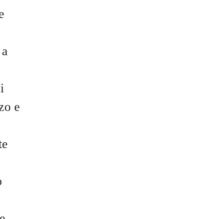
e
 a
i
zo e
te
o
se