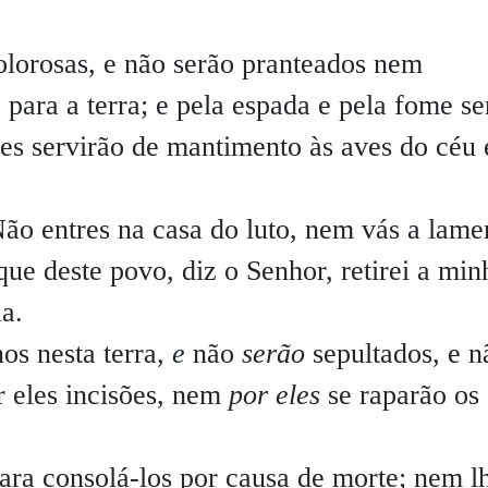
lorosas, e não serão pranteados nem
o para a terra; e pela espada e pela fome se
es servirão de mantimento às aves do céu 
ão entres na casa do luto, nem vás a lamen
ue deste povo, diz o Senhor, retirei a min
a.
os nesta terra,
e
não
serão
sepultados, e n
r eles incisões, nem
por eles
se raparão os
ara consolá-los por causa de morte; nem l