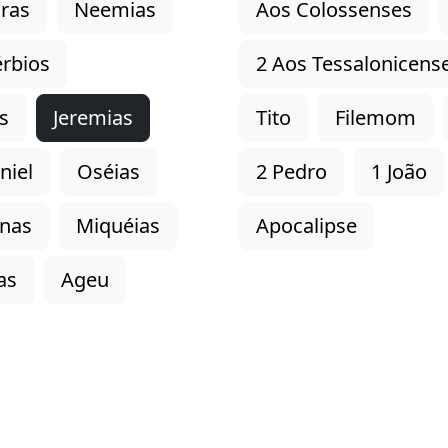
ras
Neemias
Aos Colossenses
rbios
2 Aos Tessalonicens
s
Jeremias
Tito
Filemom
niel
Oséias
2 Pedro
1 João
onas
Miquéias
Apocalipse
as
Ageu