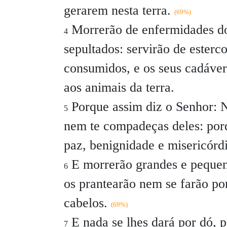
gerarem nesta terra.
(69%)
Morrerão de enfermidades do
4
sepultados: servirão de esterc
consumidos, e os seus cadáver
aos animais da terra.
Porque assim diz o Senhor: N
5
nem te compadeças deles: porq
paz, benignidade e misericórdi
E morrerão grandes e pequen
6
os prantearão nem se farão po
cabelos.
(69%)
E nada se lhes dará por dó, p
7