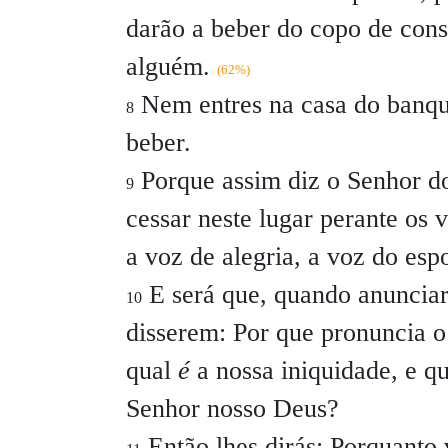
darão a beber do copo de cons
alguém.
(62%)
Nem entres na casa do banque
8
beber.
Porque assim diz o Senhor dos
9
cessar neste lugar perante os 
a voz de alegria, a voz do esp
E será que, quando anunciares
10
disserem: Por que pronuncia o
qual
é
a nossa iniquidade, e q
Senhor nosso Deus?
Então lhes dirás: Porquanto 