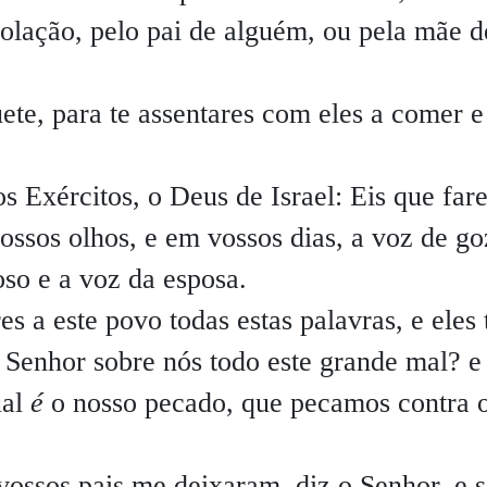
olação, pelo pai de alguém, ou pela mãe d
te, para te assentares com eles a comer e
 Exércitos, o Deus de Israel: Eis que fare
vossos olhos, e em vossos dias, a voz de go
oso e a voz da esposa.
 a este povo todas estas palavras, e eles 
 Senhor sobre nós todo este grande mal? e
ual
é
o nosso pecado, que pecamos contra 
vossos pais me deixaram, diz o Senhor, e 