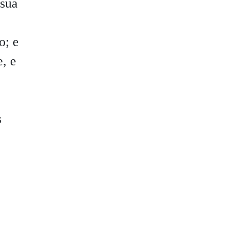
 sua
o; e
, e
s