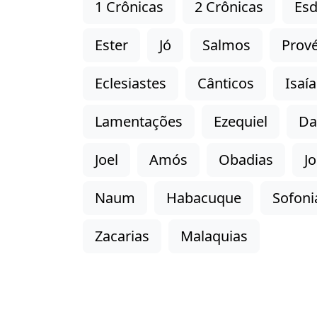
1 Crônicas
2 Crônicas
Esd
Ester
Jó
Salmos
Prové
Eclesiastes
Cânticos
Isaía
Lamentações
Ezequiel
Da
Joel
Amós
Obadias
J
Naum
Habacuque
Sofoni
Zacarias
Malaquias