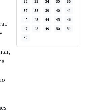
32
33
34
35
36
37
38
39
40
41
42
43
44
45
46
rão
47
48
49
50
51
e
52
tar,
ha
ão
hes