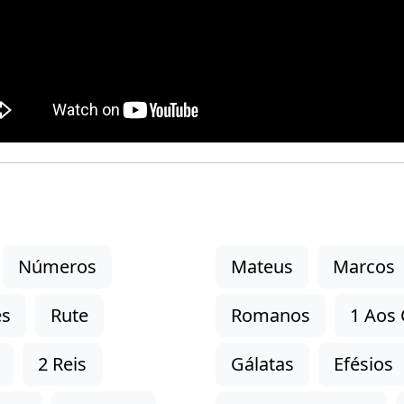
Números
Mateus
Marcos
es
Rute
Romanos
1 Aos 
2 Reis
Gálatas
Efésios