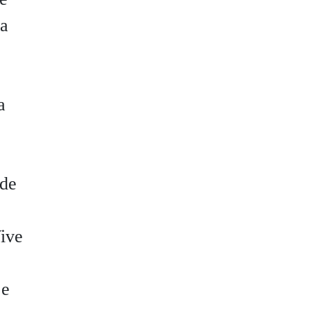
 a
a
 de
Vive
 e