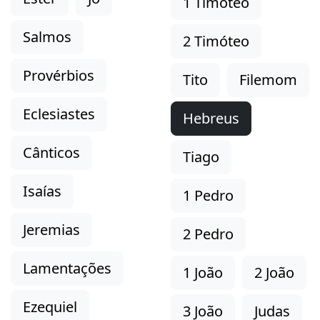
1 Timóteo
Salmos
2 Timóteo
Provérbios
Tito
Filemom
Eclesiastes
Hebreus
Cânticos
Tiago
Isaías
1 Pedro
Jeremias
2 Pedro
Lamentações
1 João
2 João
Ezequiel
3 João
Judas