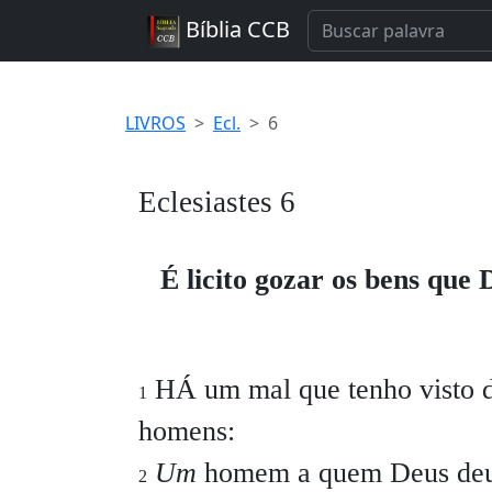
Bíblia CCB
LIVROS
Ecl.
6
Eclesiastes 6
É licito gozar os bens que
HÁ um mal que tenho visto d
1
homens:
Um
homem a quem Deus deu r
2