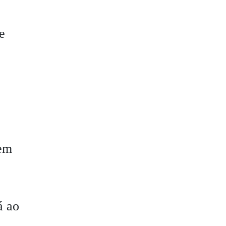
e
tem
á ao