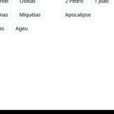
niel
Oséias
2 Pedro
1 João
onas
Miquéias
Apocalipse
as
Ageu