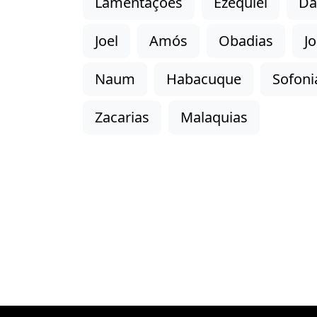
Lamentações
Ezequiel
Da
Joel
Amós
Obadias
J
Naum
Habacuque
Sofoni
Zacarias
Malaquias