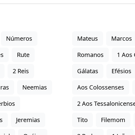
Números
Mateus
Marcos
es
Rute
Romanos
1 Aos 
2 Reis
Gálatas
Efésios
ras
Neemias
Aos Colossenses
rbios
2 Aos Tessalonicens
s
Jeremias
Tito
Filemom