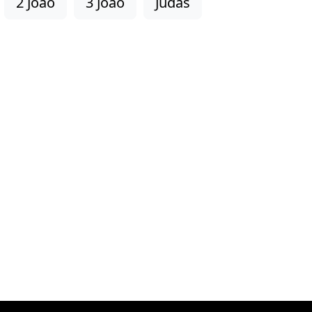
2 João
3 João
Judas