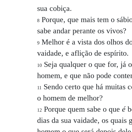
sua cobiça.
Porque, que mais tem o sábio
8
sabe andar perante os vivos?
Melhor é a vista dos olhos d
9
vaidade, e aflição de espírito.
Seja qualquer o que for, já
10
homem, e que não pode conten
Sendo certo que há muitas c
11
o homem de melhor?
Porque quem sabe o que
é
b
12
dias da sua vaidade, os quais
homem o que será depois dele