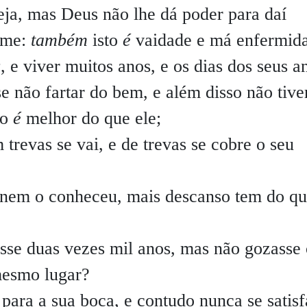
eja, mas Deus não lhe dá poder para daí
come:
também
isto
é
vaidade e má enfermid
s
, e viver muitos anos, e os dias dos seus a
e não fartar do bem, e além disso não tive
to
é
melhor do que ele;
trevas se vai, e de trevas se cobre o seu
 nem o conheceu, mais descanso tem do qu
sse duas vezes mil anos, mas não gozasse 
mesmo lugar?
ara a sua boca, e contudo nunca se satisf