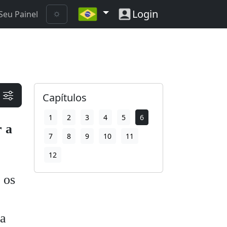
Login
Seu Painel
Capítulos
1
2
3
4
5
6
r a
7
8
9
10
11
12
 os
ta