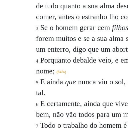
de tudo quanto a sua alma des
comer, antes o estranho lho 
Se o homem gerar cem
filho
3
forem muitos e se a sua alma s
um enterro, digo que um abor
Porquanto debalde veio, e em 
4
nome;
(64%)
E ainda
que
nunca viu o sol,
5
tal.
E certamente, ainda que vive
6
bem, não vão todos para um 
Todo o trabalho do homem é p
7