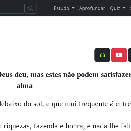
Estudo
Aprofundar
Quiz
 Deus deu, mas estes não podem satisfaze
alma
ebaixo do sol, e que mui frequente
é
entre
iquezas, fazenda e honra, e nada lhe fal