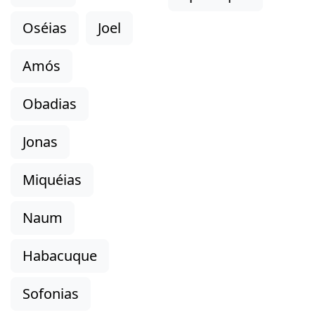
Oséias
Joel
Amós
Obadias
Jonas
Miquéias
Naum
Habacuque
Sofonias