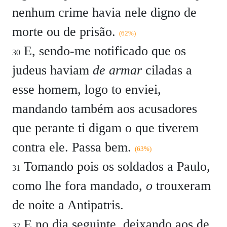
nenhum crime havia nele digno de
morte ou de prisão.
(62%)
E, sendo-me notificado que os
30
judeus haviam
de armar
ciladas a
esse homem, logo to enviei,
mandando também aos acusadores
que perante ti digam o que tiverem
contra ele. Passa bem.
(63%)
Tomando pois os soldados a Paulo,
31
como lhe fora mandado,
o
trouxeram
de noite a Antipatris.
E no dia seguinte, deixando aos de
32