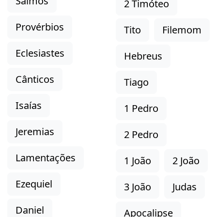
Salmos
2 Timóteo
Provérbios
Tito
Filemom
Eclesiastes
Hebreus
Cânticos
Tiago
Isaías
1 Pedro
Jeremias
2 Pedro
Lamentações
1 João
2 João
Ezequiel
3 João
Judas
Daniel
Apocalipse