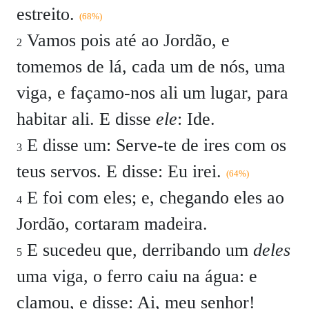
estreito.
(68%)
Vamos pois até ao Jordão, e
2
tomemos de lá, cada um de nós, uma
viga, e façamo-nos ali um lugar, para
habitar ali. E disse
ele
: Ide.
E disse um: Serve-te de ires com os
3
teus servos. E disse: Eu irei.
(64%)
E foi com eles; e, chegando eles ao
4
Jordão, cortaram madeira.
E sucedeu que, derribando um
deles
5
uma viga, o ferro caiu na água: e
clamou, e disse: Ai, meu senhor!