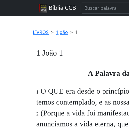
Bíblia CCB
LIVROS
1João
1
1 João 1
A Palavra da
O QUE era desde o princípio,
1
temos contemplado, e as nossa
(Porque a vida foi manifestad
2
anunciamos a vida eterna, que 