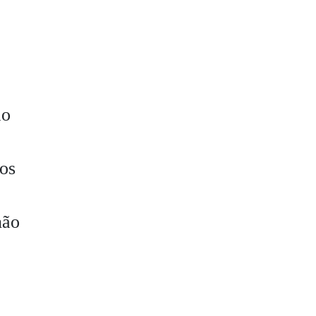
ão
 os
não