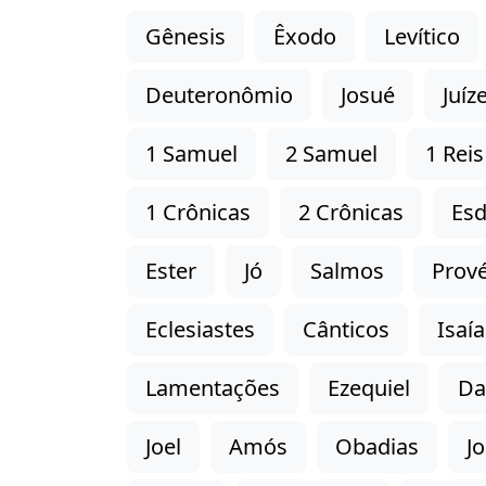
Gênesis
Êxodo
Levítico
Deuteronômio
Josué
Juíz
1 Samuel
2 Samuel
1 Reis
1 Crônicas
2 Crônicas
Esd
Ester
Jó
Salmos
Prové
Eclesiastes
Cânticos
Isaía
Lamentações
Ezequiel
Da
Joel
Amós
Obadias
J