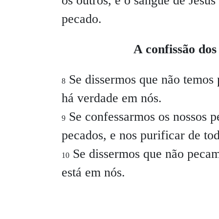
os outros, e o sangue de Jesus 
pecado.
A confissão dos
Se dissermos que não temos 
8
há verdade em nós.
Se confessarmos os nossos pec
9
pecados, e nos purificar de tod
Se dissermos que não pecamo
10
está em nós.