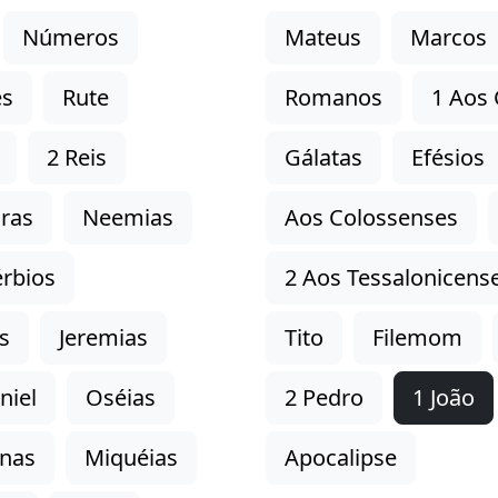
Números
Mateus
Marcos
es
Rute
Romanos
1 Aos 
2 Reis
Gálatas
Efésios
ras
Neemias
Aos Colossenses
rbios
2 Aos Tessalonicens
s
Jeremias
Tito
Filemom
niel
Oséias
2 Pedro
1 João
onas
Miquéias
Apocalipse