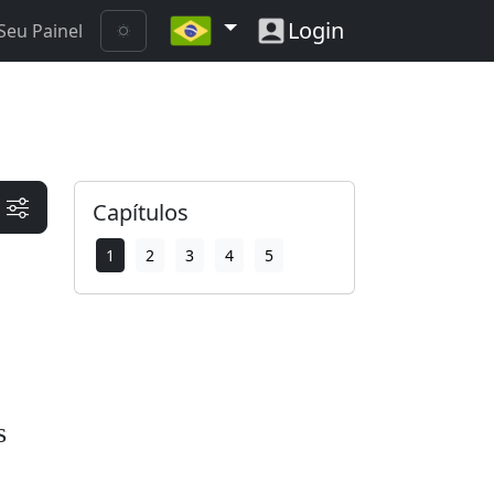
Login
Seu Painel
Capítulos
1
2
3
4
5
s